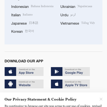
Bahasa Indonesia
Українська
Indonesian
Ukrainian
Italiano
اردو
Italian
Urdu
日本語
Tiếng Việt
Japanese
Vietnamese
한국어
Korean
DOWNLOAD OUR APP
Copyright © 2024 CGTN.
Our Privacy Statement & Cookie Policy
京ICP备20000184号
By continuing to browse our site you agree to our use of cookies, revised