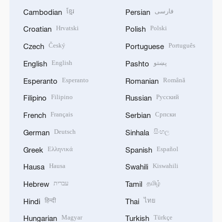
ខ្មែរ
فارسی
Cambodian
Persian
Hrvatski
Polski
Croatian
Polish
Český
Português
Czech
Portuguese
English
پښتو
English
Pashto
Esperanto
Română
Esperanto
Romanian
Filipino
Русский
Filipino
Russian
Français
Српски
French
Serbian
Deutsch
සිංහල
German
Sinhala
Ελληνικά
Español
Greek
Spanish
Hausa
Kiswahili
Hausa
Swahili
עברית
தமிழ்
Hebrew
Tamil
हिन्दी
ไทย
Hindi
Thai
Magyar
Türkçe
Hungarian
Turkish