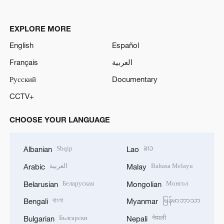
EXPLORE MORE
English
Español
Français
العربية
Русский
Documentary
CCTV+
CHOOSE YOUR LANGUAGE
Shqip
ລາວ
Albanian
Lao
العربية
Bahasa Melayu
Arabic
Malay
Беларуская
Монгол
Belarusian
Mongolian
বাংলা
မြန်မာဘာသာ
Bengali
Myanmar
Български
नेपाली
Bulgarian
Nepali