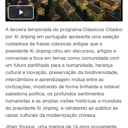
P
A terceira temporada do programa Clássicos Citados
l
por Xi Jinping em português apresenta uma seleção
a
cuidadosa de frases clássicas antigas que o
presidente Xi Jinping citou em discursos, artigos e
y
conversas e foca em temas como comunidade com
um futuro partilhado para a humanidade, herança
V
cultural e inovação, preservação da biodiversidade,
intercâmbios e aprendizagem mútua entre as
i
civilizações, mostrando de forma brilhante a notável
sabedoria política, os profundos sentimentos
d
humanistas e as amplas visões históricas e mundiais
e
do presidente Xi Jinping, e retratando ao público as
raízes culturais da modernização chinesa.
o
Jihao Youguo, uma menina de 14 anos proveniente