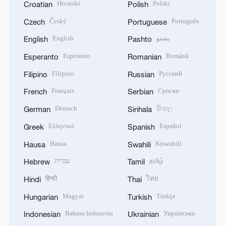
Hrvatski
Polski
Croatian
Polish
Český
Português
Czech
Portuguese
English
پښتو
English
Pashto
Esperanto
Română
Esperanto
Romanian
Filipino
Русский
Filipino
Russian
Français
Српски
French
Serbian
Deutsch
සිංහල
German
Sinhala
Ελληνικά
Español
Greek
Spanish
Hausa
Kiswahili
Hausa
Swahili
עברית
தமிழ்
Hebrew
Tamil
हिन्दी
ไทย
Hindi
Thai
Magyar
Türkçe
Hungarian
Turkish
Bahasa Indonesia
Українська
Indonesian
Ukrainian