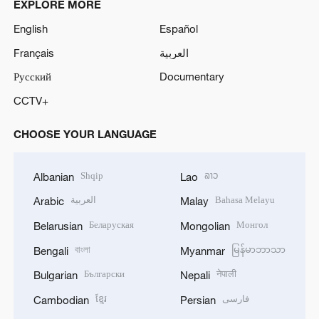
EXPLORE MORE
English
Español
Français
العربية
Русский
Documentary
CCTV+
CHOOSE YOUR LANGUAGE
Shqip
ລາວ
Albanian
Lao
العربية
Bahasa Melayu
Arabic
Malay
Беларуская
Монгол
Belarusian
Mongolian
বাংলা
မြန်မာဘာသာ
Bengali
Myanmar
Български
नेपाली
Bulgarian
Nepali
ខ្មែរ
فارسی
Cambodian
Persian