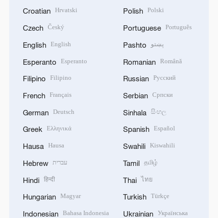
Hrvatski
Polski
Croatian
Polish
Český
Português
Czech
Portuguese
English
پښتو
English
Pashto
Esperanto
Română
Esperanto
Romanian
Filipino
Русский
Filipino
Russian
Français
Српски
French
Serbian
Deutsch
සිංහල
German
Sinhala
Ελληνικά
Español
Greek
Spanish
Hausa
Kiswahili
Hausa
Swahili
עברית
தமிழ்
Hebrew
Tamil
हिन्दी
ไทย
Hindi
Thai
Magyar
Türkçe
Hungarian
Turkish
Bahasa Indonesia
Українська
Indonesian
Ukrainian