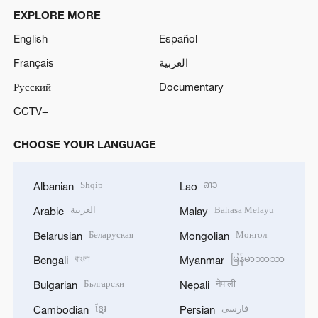
EXPLORE MORE
English
Español
Français
العربية
Русский
Documentary
CCTV+
CHOOSE YOUR LANGUAGE
Shqip
ລາວ
Albanian
Lao
العربية
Bahasa Melayu
Arabic
Malay
Беларуская
Монгол
Belarusian
Mongolian
বাংলা
မြန်မာဘာသာ
Bengali
Myanmar
Български
नेपाली
Bulgarian
Nepali
ខ្មែរ
فارسی
Cambodian
Persian