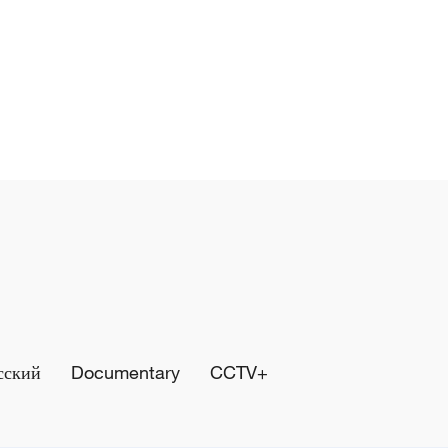
сский
Documentary
CCTV+