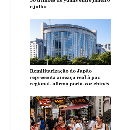
30 trilhões de yuans entre janeiro
e julho
Remilitarização do Japão
representa ameaça real à paz
regional, afirma porta-voz chinês