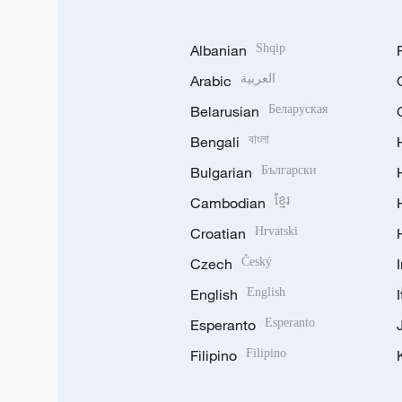
Albanian
Shqip
Arabic
العربية
Belarusian
Беларуская
Bengali
বাংলা
Bulgarian
Български
Cambodian
ខ្មែរ
Croatian
Hrvatski
Czech
Český
English
English
Esperanto
Esperanto
Filipino
Filipino