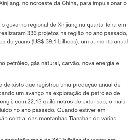
injiang, no noroeste da China, para impulsionar o
 governo regional de Xinjiang na quarta-feira em
 realizaram 336 projetos na região no ano passado,
es de yuans (US$ 39,1 bilhões), um aumento anual
 petróleo, gás natural, carvão, nova energia e
o de xisto que registrou uma produção anual de
cando um avanço na exploração de petróleo de
hengli, com 22,13 quilômetros de extensão, o mais
cluído no ano passado. Quando estiver em
ção central das montanhas Tianshan de várias
s investirão mais de 380 bilhões de yuans em