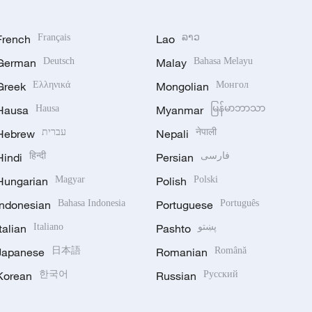
French
Français
Lao
ລາວ
German
Deutsch
Malay
Bahasa Melayu
Greek
Ελληνικά
Mongolian
Монгол
Hausa
Hausa
Myanmar
မြန်မာဘာသာ
Hebrew
עברית
Nepali
नेपाली
Hindi
हिन्दी
Persian
فارسی
Hungarian
Magyar
Polish
Polski
Indonesian
Bahasa Indonesia
Portuguese
Português
Italian
Italiano
Pashto
پښتو
Japanese
日本語
Romanian
Română
Korean
한국어
Russian
Русский