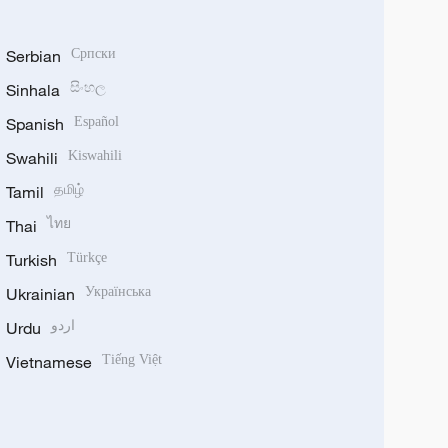
Serbian
Српски
Sinhala
සිංහල
Spanish
Español
Swahili
Kiswahili
Tamil
தமிழ்
Thai
ไทย
Turkish
Türkçe
Ukrainian
Українська
Urdu
اردو
Vietnamese
Tiếng Việt