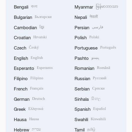
বাংলা
မြန်မာဘာသာ
Bengali
Myanmar
Български
नेपाली
Bulgarian
Nepali
ខ្មែរ
فارسی
Cambodian
Persian
Hrvatski
Polski
Croatian
Polish
Český
Português
Czech
Portuguese
English
پښتو
English
Pashto
Esperanto
Română
Esperanto
Romanian
Filipino
Русский
Filipino
Russian
Français
Српски
French
Serbian
Deutsch
සිංහල
German
Sinhala
Ελληνικά
Español
Greek
Spanish
Hausa
Kiswahili
Hausa
Swahili
עברית
தமிழ்
Hebrew
Tamil