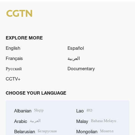
EXPLORE MORE
English
Español
Français
العربية
Русский
Documentary
CCTV+
CHOOSE YOUR LANGUAGE
Shqip
ລາວ
Albanian
Lao
العربية
Bahasa Melayu
Arabic
Malay
Беларуская
Монгол
Belarusian
Mongolian