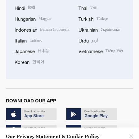
हिन्दी
ไทย
Hindi
Thai
Magyar
Türkçe
Hungarian
Turkish
Bahasa Indonesia
Українська
Indonesian
Ukrainian
Italiano
اردو
Italian
Urdu
日本語
Tiếng Việt
Japanese
Vietnamese
한국어
Korean
DOWNLOAD OUR APP
Our Privacy Statement & Cookie Policy