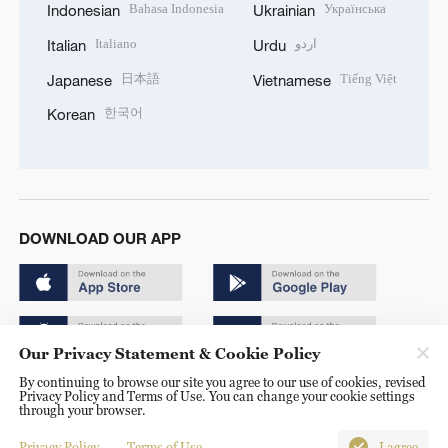
Bahasa Indonesia
Українська
Indonesian
Ukrainian
Italiano
اردو
Italian
Urdu
日本語
Tiếng Việt
Japanese
Vietnamese
한국어
Korean
DOWNLOAD OUR APP
Our Privacy Statement & Cookie Policy
By continuing to browse our site you agree to our use of cookies, revised
Copyright © 2024 CGTN.
Privacy Policy and Terms of Use. You can change your cookie settings
through your browser.
京ICP备20000184号
Privacy Policy
Terms of Use
I agree