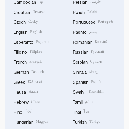
ខ្មែរ
فارسی
Cambodian
Persian
Hrvatski
Polski
Croatian
Polish
Český
Português
Czech
Portuguese
English
پښتو
English
Pashto
Esperanto
Română
Esperanto
Romanian
Filipino
Русский
Filipino
Russian
Français
Српски
French
Serbian
Deutsch
සිංහල
German
Sinhala
Ελληνικά
Español
Greek
Spanish
Hausa
Kiswahili
Hausa
Swahili
עברית
தமிழ்
Hebrew
Tamil
हिन्दी
ไทย
Hindi
Thai
Magyar
Türkçe
Hungarian
Turkish