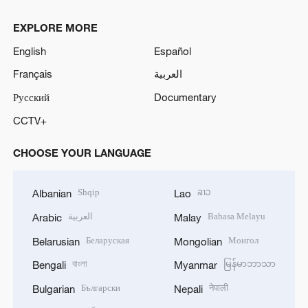
EXPLORE MORE
English
Español
Français
العربية
Русский
Documentary
CCTV+
CHOOSE YOUR LANGUAGE
Shqip
ລາວ
Albanian
Lao
العربية
Bahasa Melayu
Arabic
Malay
Беларуская
Монгол
Belarusian
Mongolian
বাংলা
မြန်မာဘာသာ
Bengali
Myanmar
Български
नेपाली
Bulgarian
Nepali