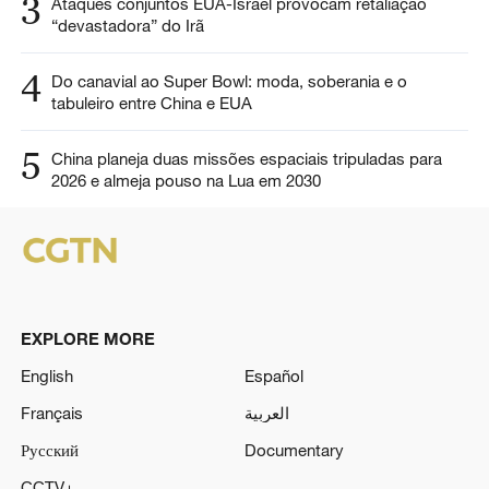
3
Ataques conjuntos EUA-Israel provocam retaliação
“devastadora” do Irã
4
Do canavial ao Super Bowl: moda, soberania e o
tabuleiro entre China e EUA
5
China planeja duas missões espaciais tripuladas para
2026 e almeja pouso na Lua em 2030
EXPLORE MORE
English
Español
Français
العربية
Русский
Documentary
CCTV+