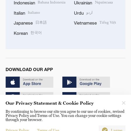
Bahasa Indonesia
Українська
Indonesian
Ukrainian
Italiano
اردو
Italian
Urdu
日本語
Tiếng Việt
Japanese
Vietnamese
한국어
Korean
DOWNLOAD OUR APP
Our Privacy Statement & Cookie Policy
By continuing to browse our site you agree to our use of cookies, revised
Copyright © 2024 CGTN.
Privacy Policy and Terms of Use. You can change your cookie settings
through your browser.
京ICP备20000184号
Privacy Policy
Terms of Use
I agree