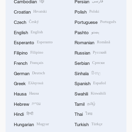
ខ្មែរ
فارسی
Cambodian
Persian
Hrvatski
Polski
Croatian
Polish
Český
Português
Czech
Portuguese
English
پښتو
English
Pashto
Esperanto
Română
Esperanto
Romanian
Filipino
Русский
Filipino
Russian
Français
Српски
French
Serbian
Deutsch
සිංහල
German
Sinhala
Ελληνικά
Español
Greek
Spanish
Hausa
Kiswahili
Hausa
Swahili
עברית
தமிழ்
Hebrew
Tamil
हिन्दी
ไทย
Hindi
Thai
Magyar
Türkçe
Hungarian
Turkish