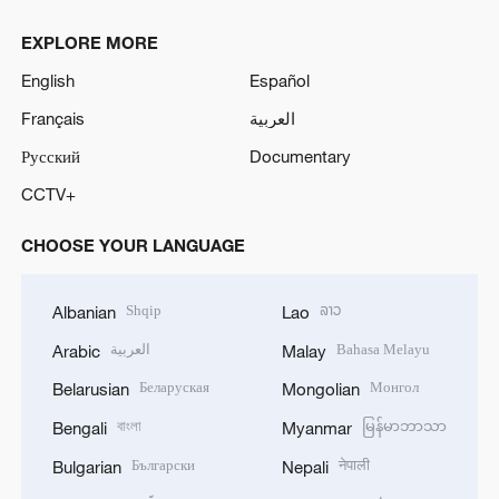
EXPLORE MORE
English
Español
Français
العربية
Русский
Documentary
CCTV+
CHOOSE YOUR LANGUAGE
Shqip
ລາວ
Albanian
Lao
العربية
Bahasa Melayu
Arabic
Malay
Беларуская
Монгол
Belarusian
Mongolian
বাংলা
မြန်မာဘာသာ
Bengali
Myanmar
Български
नेपाली
Bulgarian
Nepali