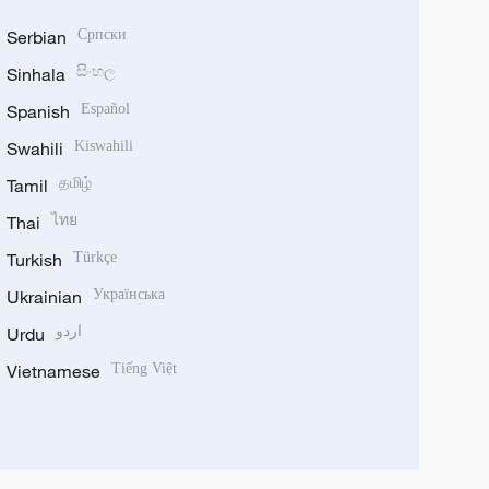
Serbian
Српски
Sinhala
සිංහල
Spanish
Español
Swahili
Kiswahili
Tamil
தமிழ்
Thai
ไทย
Turkish
Türkçe
Ukrainian
Українська
Urdu
اردو
Vietnamese
Tiếng Việt