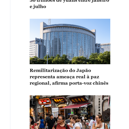
30 trilhões de yuans entre janeiro
e julho
Remilitarização do Japão
representa ameaça real à paz
regional, afirma porta-voz chinês