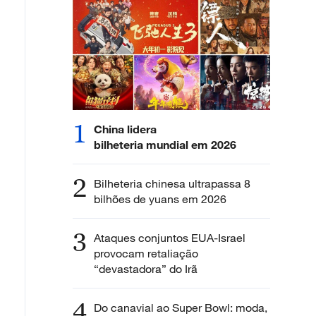
1
China lidera
bilheteria mundial em 2026
2
Bilheteria chinesa ultrapassa 8
bilhões de yuans em 2026
3
Ataques conjuntos EUA-Israel
provocam retaliação
“devastadora” do Irã
4
Do canavial ao Super Bowl: moda,