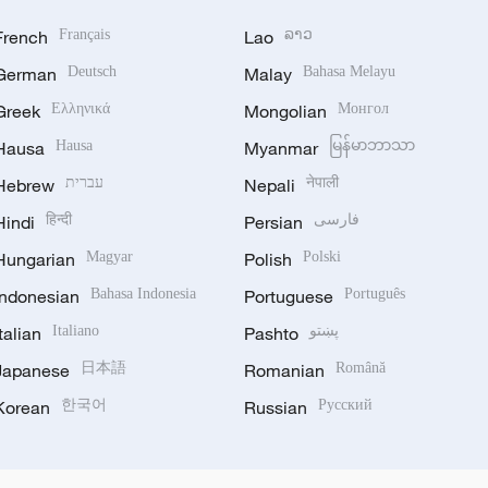
French
Français
Lao
ລາວ
German
Deutsch
Malay
Bahasa Melayu
Greek
Ελληνικά
Mongolian
Монгол
Hausa
Hausa
Myanmar
မြန်မာဘာသာ
Hebrew
עברית
Nepali
नेपाली
Hindi
हिन्दी
Persian
فارسی
Hungarian
Magyar
Polish
Polski
Indonesian
Bahasa Indonesia
Portuguese
Português
Italian
Italiano
Pashto
پښتو
Japanese
日本語
Romanian
Română
Korean
한국어
Russian
Русский