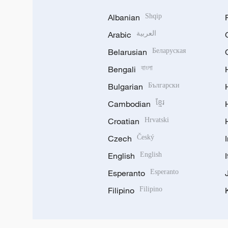
Albanian
Shqip
Arabic
العربية
Belarusian
Беларуская
Bengali
বাংলা
Bulgarian
Български
Cambodian
ខ្មែរ
Croatian
Hrvatski
Czech
Český
English
English
Esperanto
Esperanto
Filipino
Filipino