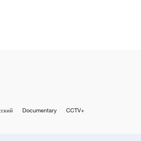
сский
Documentary
CCTV+