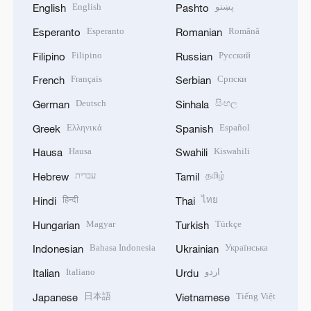
English
پښتو
English
Pashto
Esperanto
Română
Esperanto
Romanian
Filipino
Русский
Filipino
Russian
Français
Српски
French
Serbian
Deutsch
සිංහල
German
Sinhala
Ελληνικά
Español
Greek
Spanish
Hausa
Kiswahili
Hausa
Swahili
עברית
தமிழ்
Hebrew
Tamil
हिन्दी
ไทย
Hindi
Thai
Magyar
Türkçe
Hungarian
Turkish
Bahasa Indonesia
Українська
Indonesian
Ukrainian
Italiano
اردو
Italian
Urdu
日本語
Tiếng Việt
Japanese
Vietnamese