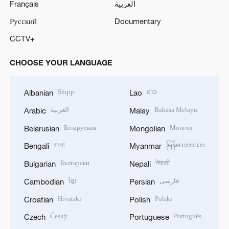
Français
العربية
Русский
Documentary
CCTV+
CHOOSE YOUR LANGUAGE
Shqip
ລາວ
Albanian
Lao
العربية
Bahasa Melayu
Arabic
Malay
Беларуская
Монгол
Belarusian
Mongolian
বাংলা
မြန်မာဘာသာ
Bengali
Myanmar
Български
नेपाली
Bulgarian
Nepali
ខ្មែរ
فارسی
Cambodian
Persian
Hrvatski
Polski
Croatian
Polish
Český
Português
Czech
Portuguese