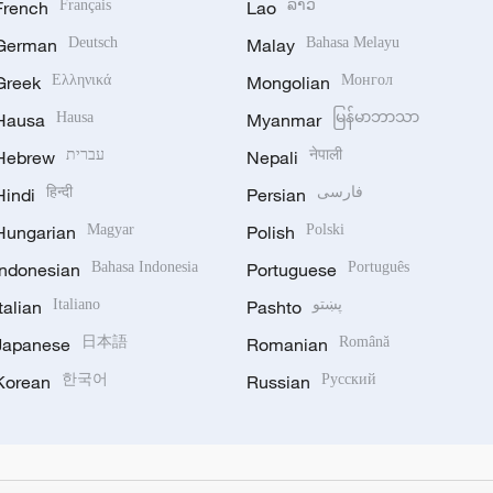
French
Français
Lao
ລາວ
German
Deutsch
Malay
Bahasa Melayu
Greek
Ελληνικά
Mongolian
Монгол
Hausa
Hausa
Myanmar
မြန်မာဘာသာ
Hebrew
עברית
Nepali
नेपाली
Hindi
हिन्दी
Persian
فارسی
Hungarian
Magyar
Polish
Polski
Indonesian
Bahasa Indonesia
Portuguese
Português
Italian
Italiano
Pashto
پښتو
Japanese
日本語
Romanian
Română
Korean
한국어
Russian
Русский