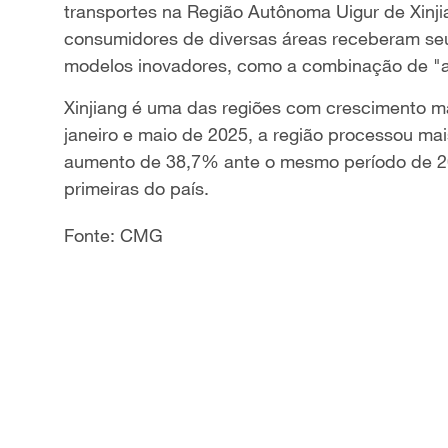
transportes na Região Autônoma Uigur de Xinjian
a
consumidores de diversas áreas receberam se
modelos inovadores, como a combinação de "a
y
Xinjiang é uma das regiões com ​crescimento mai
V
janeiro e maio de 2025, a região processou ​m
aumento de ​38,7%​​ ante o mesmo período de 2
i
primeiras do país.
d
Fonte: CMG
e
o