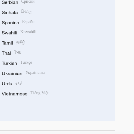
Serbian
Српски
Sinhala
සිංහල
Spanish
Español
Swahili
Kiswahili
Tamil
தமிழ்
Thai
ไทย
Turkish
Türkçe
Ukrainian
Українська
Urdu
اردو
Vietnamese
Tiếng Việt