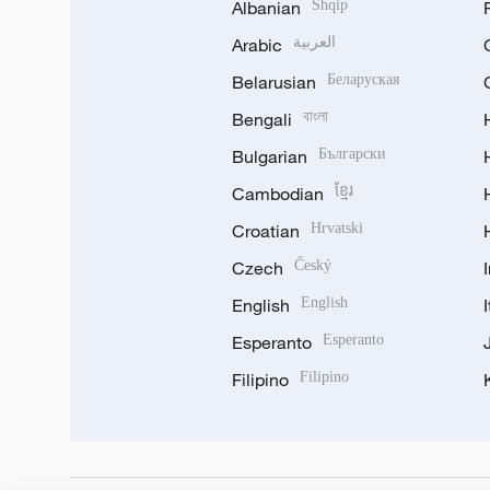
Albanian
Shqip
Arabic
العربية
Belarusian
Беларуская
Bengali
বাংলা
Bulgarian
Български
Cambodian
ខ្មែរ
Croatian
Hrvatski
Czech
Český
English
English
Esperanto
Esperanto
Filipino
Filipino