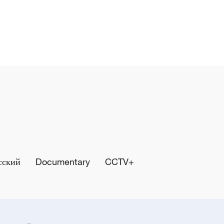
сский
Documentary
CCTV+