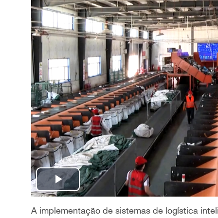
P
l
A implementação de sistemas de logística inteli