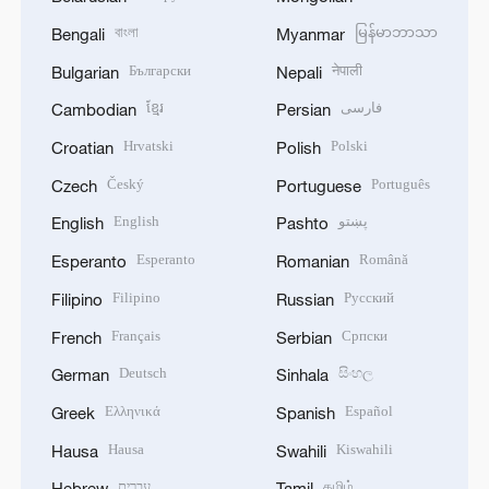
বাংলা
မြန်မာဘာသာ
Bengali
Myanmar
Български
नेपाली
Bulgarian
Nepali
ខ្មែរ
فارسی
Cambodian
Persian
Hrvatski
Polski
Croatian
Polish
Český
Português
Czech
Portuguese
English
پښتو
English
Pashto
Esperanto
Română
Esperanto
Romanian
Filipino
Русский
Filipino
Russian
Français
Српски
French
Serbian
Deutsch
සිංහල
German
Sinhala
Ελληνικά
Español
Greek
Spanish
Hausa
Kiswahili
Hausa
Swahili
עברית
தமிழ்
Hebrew
Tamil