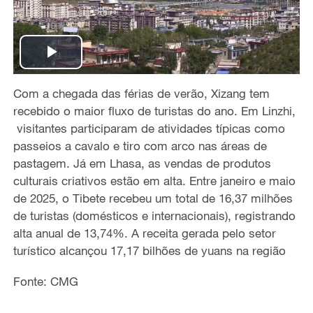
P
Com a chegada das férias de verão, Xizang tem
l
recebido o maior fluxo de turistas do ano. Em Linzhi,
a
visitantes participaram de atividades típicas como
passeios a cavalo e tiro com arco nas áreas de
y
pastagem. Já em Lhasa, as vendas de produtos
culturais criativos estão em alta. Entre janeiro e maio
V
de 2025, o Tibete recebeu um total de 16,37 milhões
de turistas (domésticos e internacionais), registrando
i
alta anual de 13,74%. A receita gerada pelo setor
turístico alcançou 17,17 bilhões de yuans na região
d
Fonte: CMG
e