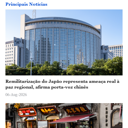
o
Principais Notícias
Remilitarização do Japão representa ameaça real à
paz regional, afirma porta-voz chinês
06-Aug-2026