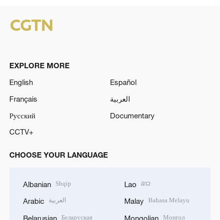
EXPLORE MORE
English
Español
Français
العربية
Русский
Documentary
CCTV+
CHOOSE YOUR LANGUAGE
Shqip
ລາວ
Albanian
Lao
العربية
Bahasa Melayu
Arabic
Malay
Беларуская
Монгол
Belarusian
Mongolian