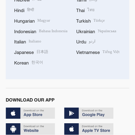
हिन्दी
ไทย
Hindi
Thai
Magyar
Türkçe
Hungarian
Turkish
Bahasa Indonesia
Українська
Indonesian
Ukrainian
Italiano
اردو
Italian
Urdu
日本語
Tiếng Việt
Japanese
Vietnamese
한국어
Korean
DOWNLOAD OUR APP