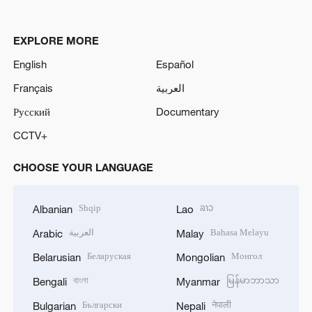
EXPLORE MORE
English
Español
Français
العربية
Русский
Documentary
CCTV+
CHOOSE YOUR LANGUAGE
Shqip
ລາວ
Albanian
Lao
العربية
Bahasa Melayu
Arabic
Malay
Беларуская
Монгол
Belarusian
Mongolian
বাংলা
မြန်မာဘာသာ
Bengali
Myanmar
Български
नेपाली
Bulgarian
Nepali