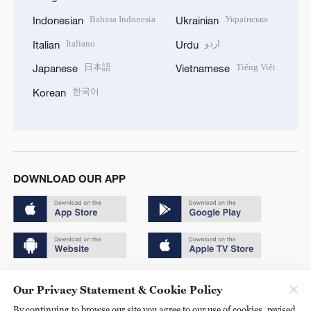
Bahasa Indonesia
Українська
Indonesian
Ukrainian
Italiano
اردو
Italian
Urdu
日本語
Tiếng Việt
Japanese
Vietnamese
한국어
Korean
DOWNLOAD OUR APP
Copyright © 2024 CGTN.
Our Privacy Statement & Cookie Policy
京ICP备20000184号
By continuing to browse our site you agree to our use of cookies, revised