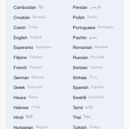
ខ្មែរ
فارسی
Cambodian
Persian
Hrvatski
Polski
Croatian
Polish
Český
Português
Czech
Portuguese
English
پښتو
English
Pashto
Esperanto
Română
Esperanto
Romanian
Filipino
Русский
Filipino
Russian
Français
Српски
French
Serbian
Deutsch
සිංහල
German
Sinhala
Ελληνικά
Español
Greek
Spanish
Hausa
Kiswahili
Hausa
Swahili
עברית
தமிழ்
Hebrew
Tamil
हिन्दी
ไทย
Hindi
Thai
Magyar
Türkçe
Hungarian
Turkish