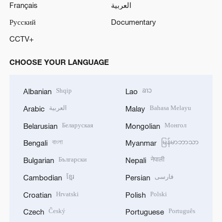
Français
العربية
Русский
Documentary
CCTV+
CHOOSE YOUR LANGUAGE
Shqip
ລາວ
Albanian
Lao
العربية
Bahasa Melayu
Arabic
Malay
Беларуская
Монгол
Belarusian
Mongolian
বাংলা
မြန်မာဘာသာ
Bengali
Myanmar
Български
नेपाली
Bulgarian
Nepali
ខ្មែរ
فارسی
Cambodian
Persian
Hrvatski
Polski
Croatian
Polish
Český
Português
Czech
Portuguese