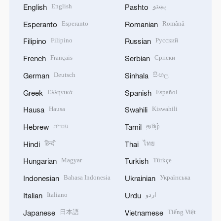
English
پښتو
English
Pashto
Esperanto
Română
Esperanto
Romanian
Filipino
Русский
Filipino
Russian
Français
Српски
French
Serbian
Deutsch
සිංහල
German
Sinhala
Ελληνικά
Español
Greek
Spanish
Hausa
Kiswahili
Hausa
Swahili
עברית
தமிழ்
Hebrew
Tamil
हिन्दी
ไทย
Hindi
Thai
Magyar
Türkçe
Hungarian
Turkish
Bahasa Indonesia
Українська
Indonesian
Ukrainian
Italiano
اردو
Italian
Urdu
日本語
Tiếng Việt
Japanese
Vietnamese