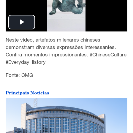
P
Neste vídeo, artefatos milenares chineses
l
demonstram diversas expressões interessantes.
a
Confira momentos impressionantes. #ChineseCulture
#EverydayHistory
y
Fonte: CMG
V
Principais Notícias
i
d
e