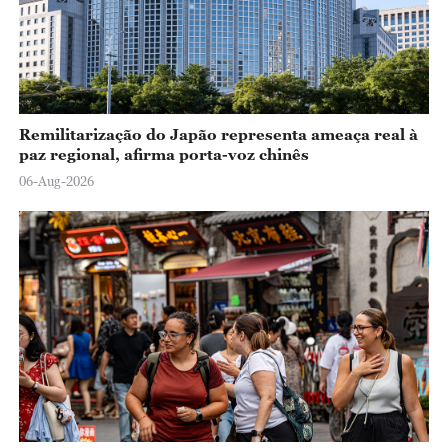
o
Remilitarização do Japão representa ameaça real à
paz regional, afirma porta-voz chinês
06-Aug-2026