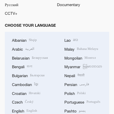
Русский
Documentary
CCTV+
CHOOSE YOUR LANGUAGE
Shqip
ລາວ
Albanian
Lao
العربية
Bahasa Melayu
Arabic
Malay
Беларуская
Монгол
Belarusian
Mongolian
বাংলা
မြန်မာဘာသာ
Bengali
Myanmar
Български
नेपाली
Bulgarian
Nepali
ខ្មែរ
فارسی
Cambodian
Persian
Hrvatski
Polski
Croatian
Polish
Český
Português
Czech
Portuguese
English
پښتو
English
Pashto