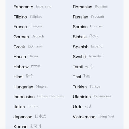
Esperanto
Română
Esperanto
Romanian
Filipino
Русский
Filipino
Russian
Français
Српски
French
Serbian
Deutsch
සිංහල
German
Sinhala
Ελληνικά
Español
Greek
Spanish
Hausa
Kiswahili
Hausa
Swahili
עברית
தமிழ்
Hebrew
Tamil
हिन्दी
ไทย
Hindi
Thai
Magyar
Türkçe
Hungarian
Turkish
Bahasa Indonesia
Українська
Indonesian
Ukrainian
Italiano
اردو
Italian
Urdu
日本語
Tiếng Việt
Japanese
Vietnamese
한국어
Korean