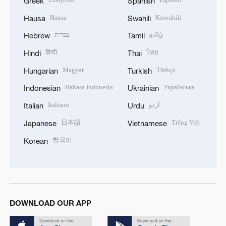
Greek
Spanish
Hausa
Kiswahili
Hausa
Swahili
עברית
தமிழ்
Hebrew
Tamil
हिन्दी
ไทย
Hindi
Thai
Magyar
Türkçe
Hungarian
Turkish
Bahasa Indonesia
Українська
Indonesian
Ukrainian
Italiano
اردو
Italian
Urdu
日本語
Tiếng Việt
Japanese
Vietnamese
한국어
Korean
DOWNLOAD OUR APP