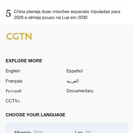
5
China planeja duas missões espaciais tripuladas para
2026 e almeja pouso na Lua em 2030
EXPLORE MORE
English
Español
Français
العربية
Русский
Documentary
CCTV+
CHOOSE YOUR LANGUAGE
Shqip
ລາວ
Albanian
Lao