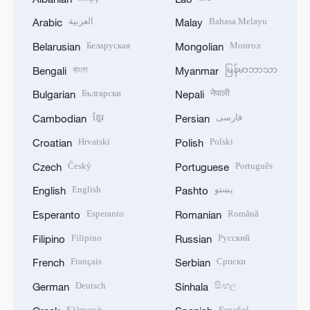
العربية
Bahasa Melayu
Arabic
Malay
Беларуская
Монгол
Belarusian
Mongolian
বাংলা
မြန်မာဘာသာ
Bengali
Myanmar
Български
नेपाली
Bulgarian
Nepali
ខ្មែរ
فارسی
Cambodian
Persian
Hrvatski
Polski
Croatian
Polish
Český
Português
Czech
Portuguese
English
پښتو
English
Pashto
Esperanto
Română
Esperanto
Romanian
Filipino
Русский
Filipino
Russian
Français
Српски
French
Serbian
Deutsch
සිංහල
German
Sinhala
Ελληνικά
Español