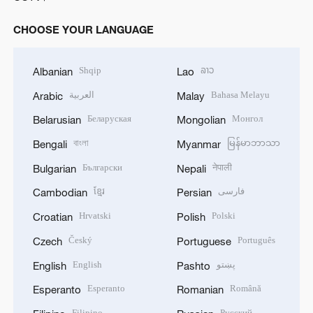
CHOOSE YOUR LANGUAGE
Shqip
ລາວ
Albanian
Lao
العربية
Bahasa Melayu
Arabic
Malay
Беларуская
Монгол
Belarusian
Mongolian
বাংলা
မြန်မာဘာသာ
Bengali
Myanmar
Български
नेपाली
Bulgarian
Nepali
ខ្មែរ
فارسی
Cambodian
Persian
Hrvatski
Polski
Croatian
Polish
Český
Português
Czech
Portuguese
English
پښتو
English
Pashto
Esperanto
Română
Esperanto
Romanian
Filipino
Русский