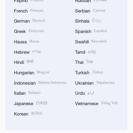
Filipino
Russian
Français
Српски
French
Serbian
Deutsch
සිංහල
German
Sinhala
Ελληνικά
Español
Greek
Spanish
Hausa
Kiswahili
Hausa
Swahili
עברית
தமிழ்
Hebrew
Tamil
हिन्दी
ไทย
Hindi
Thai
Magyar
Türkçe
Hungarian
Turkish
Bahasa Indonesia
Українська
Indonesian
Ukrainian
Italiano
اردو
Italian
Urdu
日本語
Tiếng Việt
Japanese
Vietnamese
한국어
Korean