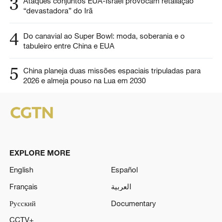
3
Ataques conjuntos EUA-Israel provocam retaliação
“devastadora” do Irã
4
Do canavial ao Super Bowl: moda, soberania e o
tabuleiro entre China e EUA
5
China planeja duas missões espaciais tripuladas para
2026 e almeja pouso na Lua em 2030
EXPLORE MORE
English
Español
Français
العربية
Русский
Documentary
CCTV+