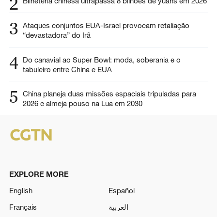
2
Bilheteria chinesa ultrapassa 8 bilhões de yuans em 2026
3
Ataques conjuntos EUA-Israel provocam retaliação
“devastadora” do Irã
4
Do canavial ao Super Bowl: moda, soberania e o
tabuleiro entre China e EUA
5
China planeja duas missões espaciais tripuladas para
2026 e almeja pouso na Lua em 2030
EXPLORE MORE
English
Español
Français
العربية