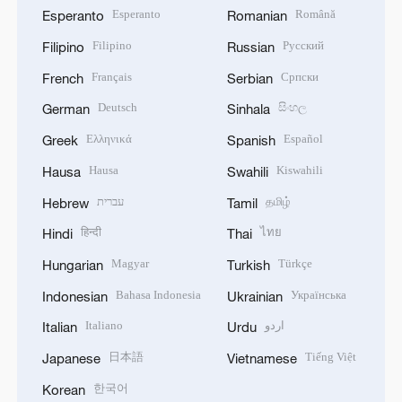
Esperanto
Română
Esperanto
Romanian
Filipino
Русский
Filipino
Russian
Français
Српски
French
Serbian
Deutsch
සිංහල
German
Sinhala
Ελληνικά
Español
Greek
Spanish
Hausa
Kiswahili
Hausa
Swahili
עברית
தமிழ்
Hebrew
Tamil
हिन्दी
ไทย
Hindi
Thai
Magyar
Türkçe
Hungarian
Turkish
Bahasa Indonesia
Українська
Indonesian
Ukrainian
Italiano
اردو
Italian
Urdu
日本語
Tiếng Việt
Japanese
Vietnamese
한국어
Korean