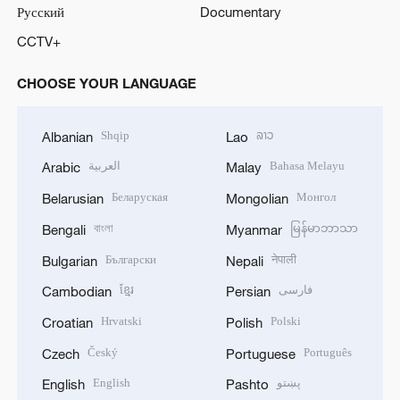
Русский
Documentary
CCTV+
CHOOSE YOUR LANGUAGE
Shqip
ລາວ
Albanian
Lao
العربية
Bahasa Melayu
Arabic
Malay
Беларуская
Монгол
Belarusian
Mongolian
বাংলা
မြန်မာဘာသာ
Bengali
Myanmar
Български
नेपाली
Bulgarian
Nepali
ខ្មែរ
فارسی
Cambodian
Persian
Hrvatski
Polski
Croatian
Polish
Český
Português
Czech
Portuguese
English
پښتو
English
Pashto