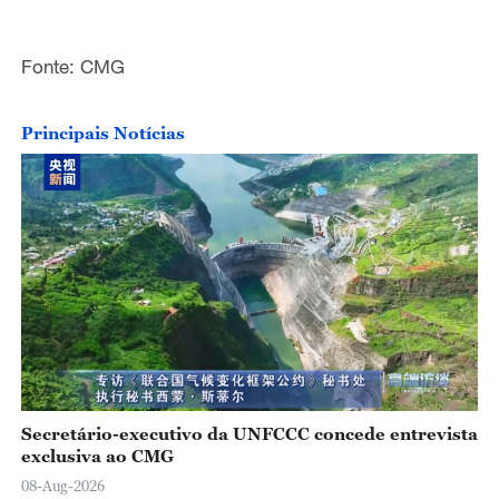
o
Fonte: CMG
Principais Notícias
Secretário-executivo da UNFCCC concede entrevista
exclusiva ao CMG
08-Aug-2026