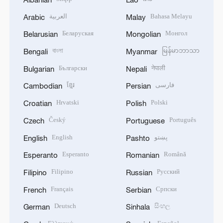
العربية
Bahasa Melayu
Arabic
Malay
Беларуская
Монгол
Belarusian
Mongolian
বাংলা
မြန်မာဘာသာ
Bengali
Myanmar
Български
नेपाली
Bulgarian
Nepali
ខ្មែរ
فارسی
Cambodian
Persian
Hrvatski
Polski
Croatian
Polish
Český
Português
Czech
Portuguese
English
پښتو
English
Pashto
Esperanto
Română
Esperanto
Romanian
Filipino
Русский
Filipino
Russian
Français
Српски
French
Serbian
Deutsch
සිංහල
German
Sinhala