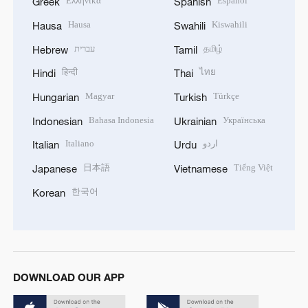
Ελληνικά
Español
Greek
Spanish
Hausa
Kiswahili
Hausa
Swahili
עברית
தமிழ்
Hebrew
Tamil
हिन्दी
ไทย
Hindi
Thai
Magyar
Türkçe
Hungarian
Turkish
Bahasa Indonesia
Українська
Indonesian
Ukrainian
Italiano
اردو
Italian
Urdu
日本語
Tiếng Việt
Japanese
Vietnamese
한국어
Korean
DOWNLOAD OUR APP