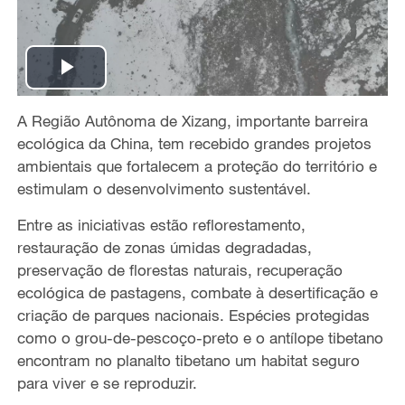
P
A Região Autônoma de Xizang
, importante barreira
l
ecológica da China
,
tem recebido
grandes projetos
a
ambientai
s que fortalecem a proteção do território e
estimulam o desenvolvimento sustentável.
y
Entre as iniciativas estão reflorestamento,
V
restauração de zonas úmidas degradadas,
preservação de florestas naturais, recuperação
i
ecológica de pastagens, combate à desertificação e
criação de parques nacionais
. Espécies
protegidas
d
como
o grou-de-pescoço-preto e o antílope tibetano
encontram no planalto tibetano um habitat seguro
e
para viver e se reproduzir.