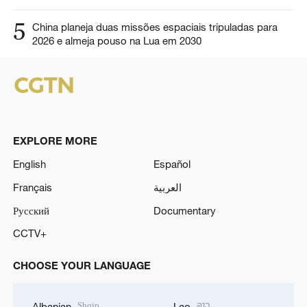
5
China planeja duas missões espaciais tripuladas para
2026 e almeja pouso na Lua em 2030
EXPLORE MORE
English
Español
Français
العربية
Русский
Documentary
CCTV+
CHOOSE YOUR LANGUAGE
Shqip
ລາວ
Albanian
Lao