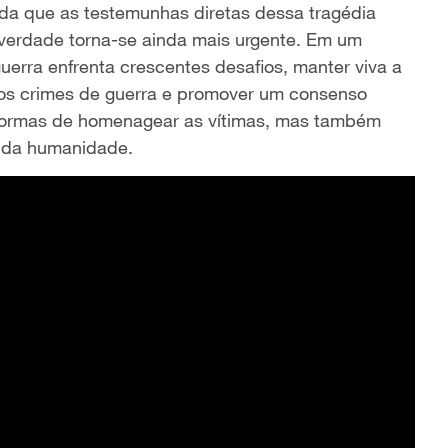
da que as
testemunhas diretas dessa
tragédia
 verdade
torna-se
ainda mais urgente. Em um
uerra enfrenta
crescentes desafios, manter viva a
 os crimes de guerra e promover um consenso
formas de homenagear as vítimas, mas também
o da humanidade.