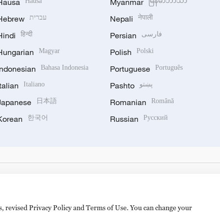
Hausa
Hausa
Myanmar
မြန်မာဘာသာ
Hebrew
עברית
Nepali
नेपाली
Hindi
हिन्दी
Persian
فارسی
Hungarian
Magyar
Polish
Polski
Indonesian
Bahasa Indonesia
Portuguese
Português
Italian
Italiano
Pashto
پښتو
Japanese
日本語
Romanian
Română
Korean
한국어
Russian
Русский
es, revised Privacy Policy and Terms of Use. You can change your