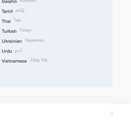
Swahili
Kiswahili
Tamil
தமிழ்
Thai
ไทย
Turkish
Türkçe
Ukrainian
Українська
Urdu
اردو
Vietnamese
Tiếng Việt