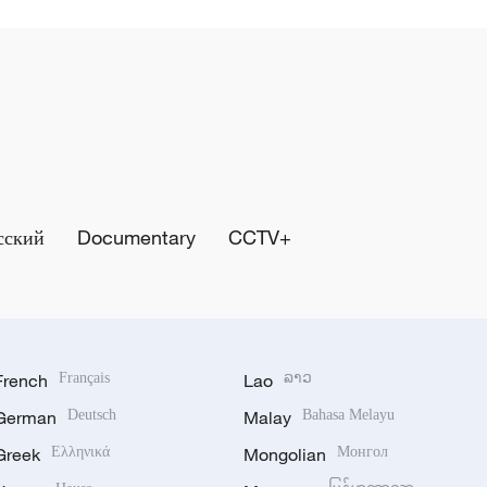
сский
Documentary
CCTV+
French
Français
Lao
ລາວ
German
Deutsch
Malay
Bahasa Melayu
Greek
Ελληνικά
Mongolian
Монгол