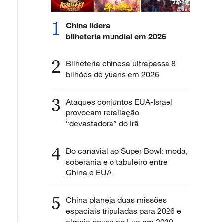
1
China lidera
bilheteria mundial em 2026
2
Bilheteria chinesa ultrapassa 8
bilhões de yuans em 2026
3
Ataques conjuntos EUA-Israel
provocam retaliação
“devastadora” do Irã
4
Do canavial ao Super Bowl: moda,
soberania e o tabuleiro entre
China e EUA
5
China planeja duas missões
espaciais tripuladas para 2026 e
almeja pouso na Lua em 2030