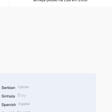
Serbian
Српски
Sinhala
සිංහල
Spanish
Español