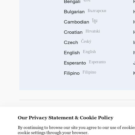
Bengali
বাংলা
Bulgarian
Български
Cambodian
ខ្មែរ
Croatian
Hrvatski
Czech
Český
English
English
Esperanto
Esperanto
Filipino
Filipino
DOWNLOAD OUR APP
Our Privacy Statement & Cookie Policy
By continuing to browse our site you agree to our use of cooki
cookie settings through your browser.