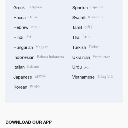
Ελληνικά
Español
Greek
Spanish
Hausa
Kiswahili
Hausa
Swahili
עברית
தமிழ்
Hebrew
Tamil
हिन्दी
ไทย
Hindi
Thai
Magyar
Türkçe
Hungarian
Turkish
Bahasa Indonesia
Українська
Indonesian
Ukrainian
Italiano
اردو
Italian
Urdu
日本語
Tiếng Việt
Japanese
Vietnamese
한국어
Korean
DOWNLOAD OUR APP