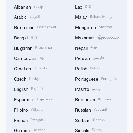
Shqip
ລາວ
Albanian
Lao
العربية
Bahasa Melayu
Arabic
Malay
Беларуская
Монгол
Belarusian
Mongolian
বাংলা
မြန်မာဘာသာ
Bengali
Myanmar
Български
नेपाली
Bulgarian
Nepali
ខ្មែរ
فارسی
Cambodian
Persian
Hrvatski
Polski
Croatian
Polish
Český
Português
Czech
Portuguese
English
پښتو
English
Pashto
Esperanto
Română
Esperanto
Romanian
Filipino
Русский
Filipino
Russian
Français
Српски
French
Serbian
Deutsch
සිංහල
German
Sinhala