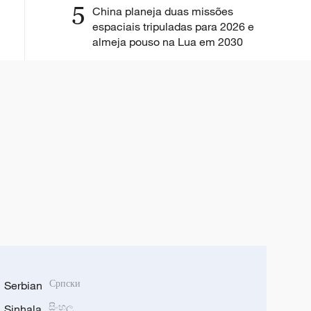
5
China planeja duas missões
espaciais tripuladas para 2026 e
almeja pouso na Lua em 2030
Serbian
Српски
Sinhala
සිංහල