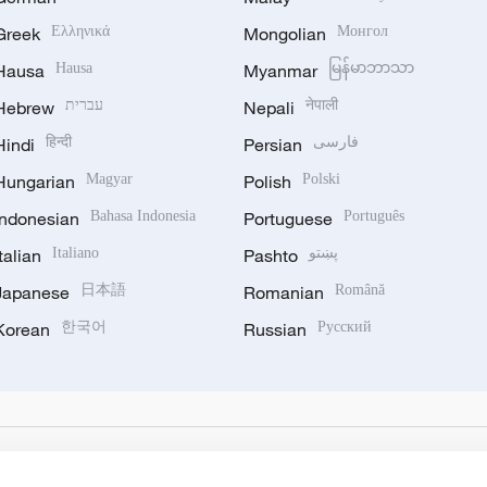
Greek
Ελληνικά
Mongolian
Монгол
Hausa
Hausa
Myanmar
မြန်မာဘာသာ
Hebrew
עברית
Nepali
नेपाली
Hindi
हिन्दी
Persian
فارسی
Hungarian
Magyar
Polish
Polski
Indonesian
Bahasa Indonesia
Portuguese
Português
Italian
Italiano
Pashto
پښتو
Japanese
日本語
Romanian
Română
Korean
한국어
Russian
Русский