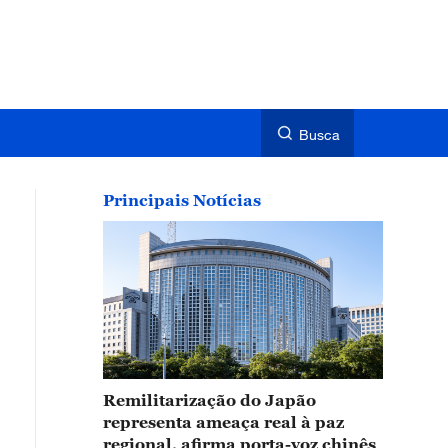
Busca
Principais Notícias
Remilitarização do Japão
representa ameaça real à paz
regional, afirma porta-voz chinês