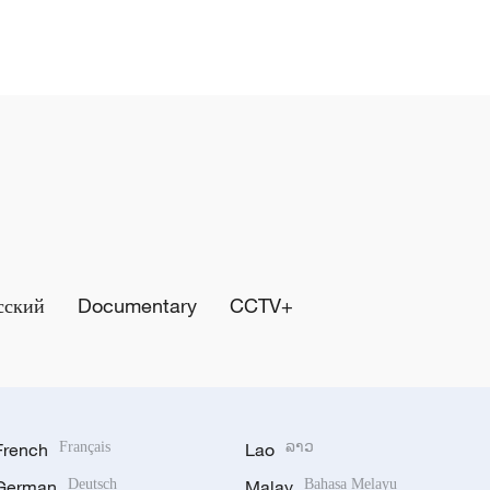
сский
Documentary
CCTV+
French
Français
Lao
ລາວ
German
Deutsch
Malay
Bahasa Melayu