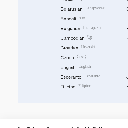
Belarusian
Беларуская
Bengali
বাংলা
Bulgarian
Български
Cambodian
ខ្មែរ
Croatian
Hrvatski
Czech
Český
English
English
Esperanto
Esperanto
Filipino
Filipino
DOWNLOAD OUR APP