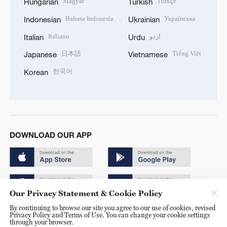
Magyar
Türkçe
Hungarian
Turkish
Bahasa Indonesia
Українська
Indonesian
Ukrainian
Italiano
اردو
Italian
Urdu
日本語
Tiếng Việt
Japanese
Vietnamese
한국어
Korean
DOWNLOAD OUR APP
Our Privacy Statement & Cookie Policy
By continuing to browse our site you agree to our use of cookies, revised
Copyright © 2024 CGTN.
Privacy Policy and Terms of Use. You can change your cookie settings
through your browser.
京ICP备20000184号