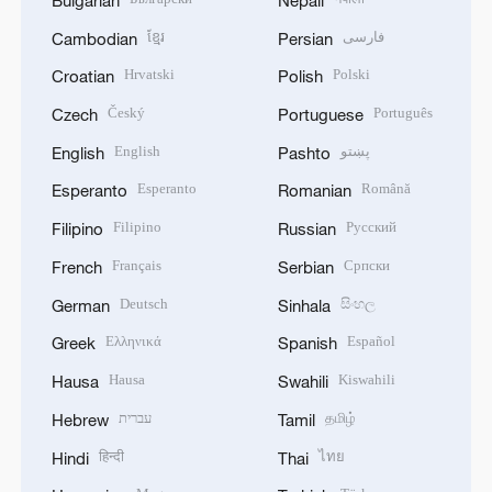
ខ្មែរ
فارسی
Cambodian
Persian
Hrvatski
Polski
Croatian
Polish
Český
Português
Czech
Portuguese
English
پښتو
English
Pashto
Esperanto
Română
Esperanto
Romanian
Filipino
Русский
Filipino
Russian
Français
Српски
French
Serbian
Deutsch
සිංහල
German
Sinhala
Ελληνικά
Español
Greek
Spanish
Hausa
Kiswahili
Hausa
Swahili
עברית
தமிழ்
Hebrew
Tamil
हिन्दी
ไทย
Hindi
Thai