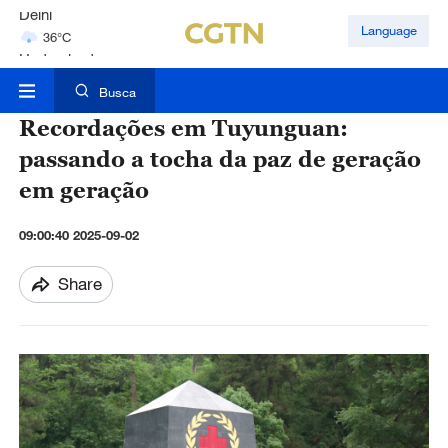
Hyderabad
Language
42°C
Mumbai
31°C
Busca
Recordações em Tuyunguan:
passando a tocha da paz de geração
em geração
09:00:40 2025-09-02
Share