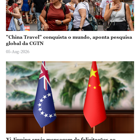
"China Travel" conquista o mundo, aponta pesquisa
global da CGTN
05-Aug-2026
Xi Jinping envia mensagem de felicitações ao