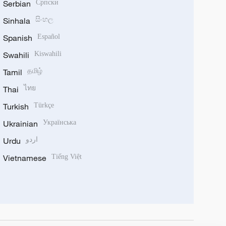
Serbian
Српски
Sinhala
සිංහල
Spanish
Español
Swahili
Kiswahili
Tamil
தமிழ்
Thai
ไทย
Turkish
Türkçe
Ukrainian
Українська
Urdu
اردو
Vietnamese
Tiếng Việt