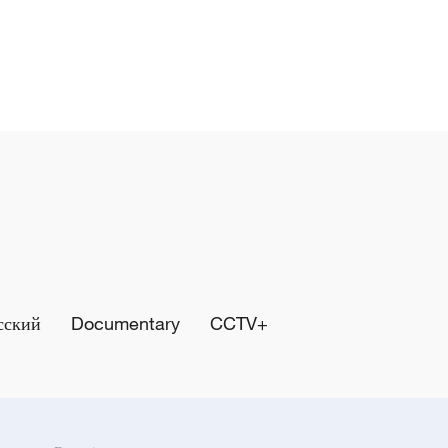
сский
Documentary
CCTV+