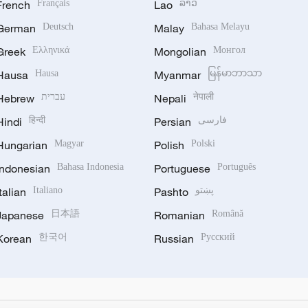
French
Français
Lao
ລາວ
German
Deutsch
Malay
Bahasa Melayu
Greek
Ελληνικά
Mongolian
Монгол
Hausa
Hausa
Myanmar
မြန်မာဘာသာ
Hebrew
עברית
Nepali
नेपाली
Hindi
हिन्दी
Persian
فارسی
Hungarian
Magyar
Polish
Polski
Indonesian
Bahasa Indonesia
Portuguese
Português
Italian
Italiano
Pashto
پښتو
Japanese
日本語
Romanian
Română
Korean
한국어
Russian
Русский