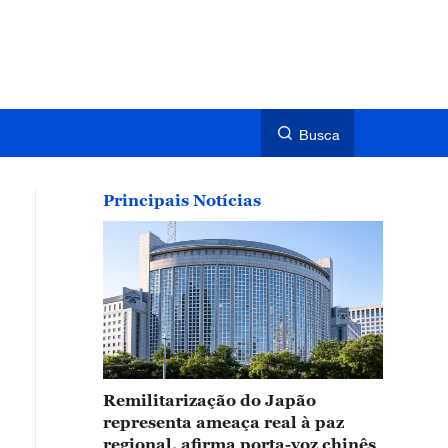
Busca
Principais Notícias
Remilitarização do Japão
representa ameaça real à paz
regional, afirma porta-voz chinês