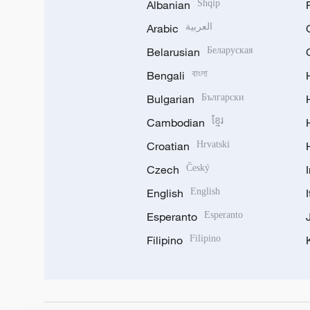
Albanian
Shqip
Arabic
العربية
Belarusian
Беларуская
Bengali
বাংলা
Bulgarian
Български
Cambodian
ខ្មែរ
Croatian
Hrvatski
Czech
Český
English
English
Esperanto
Esperanto
Filipino
Filipino