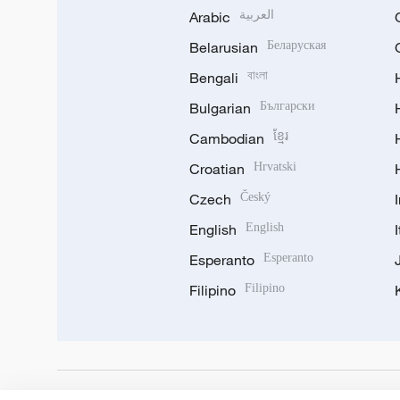
Arabic
العربية
Belarusian
Беларуская
Bengali
বাংলা
Bulgarian
Български
Cambodian
ខ្មែរ
Croatian
Hrvatski
Czech
Český
English
English
Esperanto
Esperanto
Filipino
Filipino