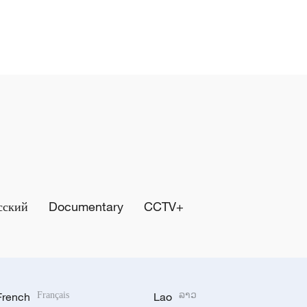
сский
Documentary
CCTV+
French
Français
Lao
ລາວ