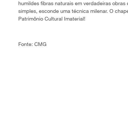
humildes fibras naturais em verdadeiras obras 
a
simples, esconde uma técnica milenar. O chap
Patrimônio Cultural Imaterial!
y
V
Fonte: CMG
i
d
e
o