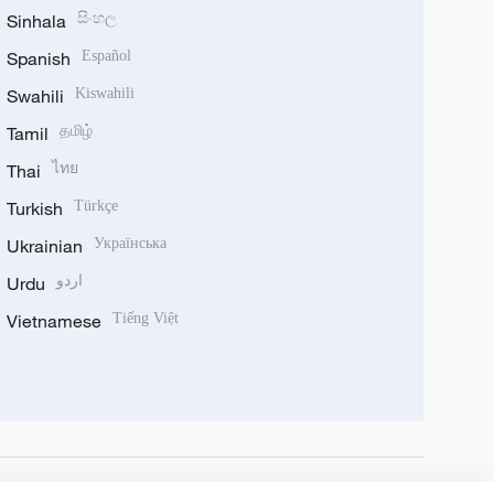
Sinhala
සිංහල
Spanish
Español
Swahili
Kiswahili
Tamil
தமிழ்
Thai
ไทย
Turkish
Türkçe
Ukrainian
Українська
Urdu
اردو
Vietnamese
Tiếng Việt