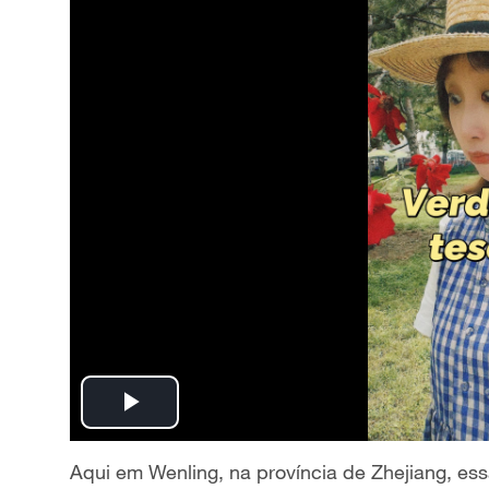
P
l
Aqui em Wenling, na província de Zhejiang, es