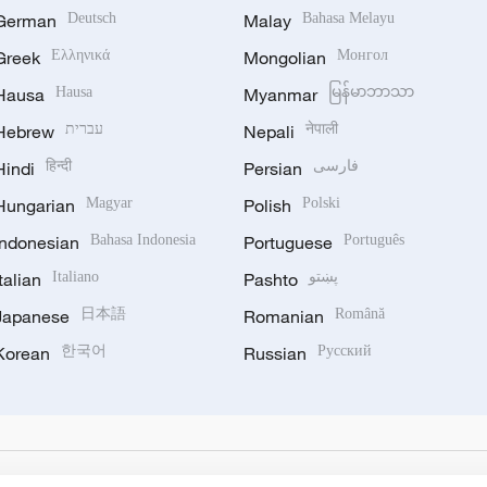
German
Deutsch
Malay
Bahasa Melayu
Greek
Ελληνικά
Mongolian
Монгол
Hausa
Hausa
Myanmar
မြန်မာဘာသာ
Hebrew
עברית
Nepali
नेपाली
Hindi
हिन्दी
Persian
فارسی
Hungarian
Magyar
Polish
Polski
Indonesian
Bahasa Indonesia
Portuguese
Português
Italian
Italiano
Pashto
پښتو
Japanese
日本語
Romanian
Română
Korean
한국어
Russian
Русский