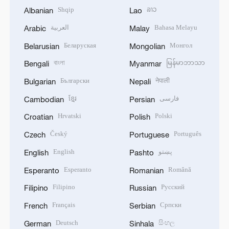
Shqip
ລາວ
Albanian
Lao
العربية
Bahasa Melayu
Arabic
Malay
Беларуская
Монгол
Belarusian
Mongolian
বাংলা
မြန်မာဘာသာ
Bengali
Myanmar
Български
नेपाली
Bulgarian
Nepali
ខ្មែរ
فارسی
Cambodian
Persian
Hrvatski
Polski
Croatian
Polish
Český
Português
Czech
Portuguese
English
پښتو
English
Pashto
Esperanto
Română
Esperanto
Romanian
Filipino
Русский
Filipino
Russian
Français
Српски
French
Serbian
Deutsch
සිංහල
German
Sinhala