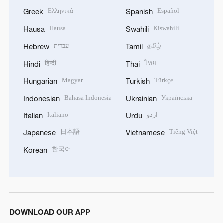
Ελληνικά
Español
Greek
Spanish
Hausa
Kiswahili
Hausa
Swahili
עברית
தமிழ்
Hebrew
Tamil
हिन्दी
ไทย
Hindi
Thai
Magyar
Türkçe
Hungarian
Turkish
Bahasa Indonesia
Українська
Indonesian
Ukrainian
Italiano
اردو
Italian
Urdu
日本語
Tiếng Việt
Japanese
Vietnamese
한국어
Korean
DOWNLOAD OUR APP