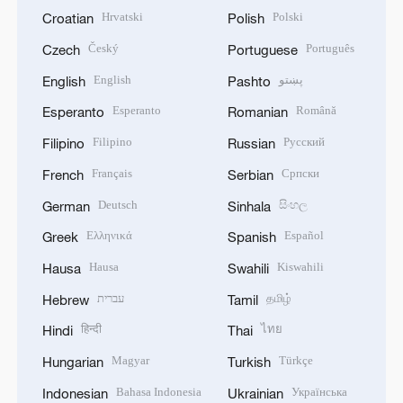
Hrvatski
Polski
Croatian
Polish
Český
Português
Czech
Portuguese
English
پښتو
English
Pashto
Esperanto
Română
Esperanto
Romanian
Filipino
Русский
Filipino
Russian
Français
Српски
French
Serbian
Deutsch
සිංහල
German
Sinhala
Ελληνικά
Español
Greek
Spanish
Hausa
Kiswahili
Hausa
Swahili
עברית
தமிழ்
Hebrew
Tamil
हिन्दी
ไทย
Hindi
Thai
Magyar
Türkçe
Hungarian
Turkish
Bahasa Indonesia
Українська
Indonesian
Ukrainian