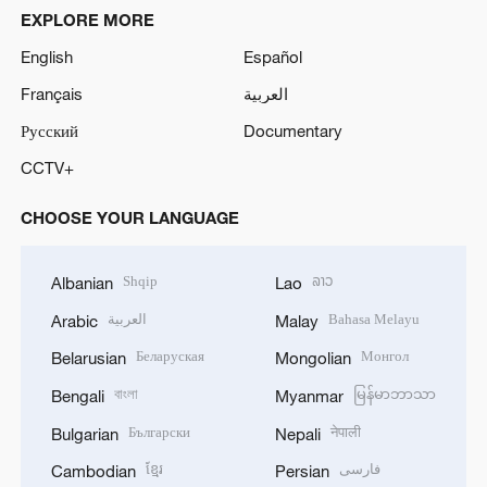
EXPLORE MORE
English
Español
Français
العربية
Русский
Documentary
CCTV+
CHOOSE YOUR LANGUAGE
Shqip
ລາວ
Albanian
Lao
العربية
Bahasa Melayu
Arabic
Malay
Беларуская
Монгол
Belarusian
Mongolian
বাংলা
မြန်မာဘာသာ
Bengali
Myanmar
Български
नेपाली
Bulgarian
Nepali
ខ្មែរ
فارسی
Cambodian
Persian