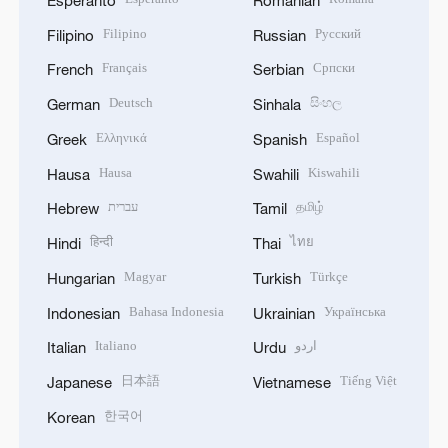
Esperanto
Romanian
Filipino
Русский
Filipino
Russian
Français
Српски
French
Serbian
Deutsch
සිංහල
German
Sinhala
Ελληνικά
Español
Greek
Spanish
Hausa
Kiswahili
Hausa
Swahili
עברית
தமிழ்
Hebrew
Tamil
हिन्दी
ไทย
Hindi
Thai
Magyar
Türkçe
Hungarian
Turkish
Bahasa Indonesia
Українська
Indonesian
Ukrainian
Italiano
اردو
Italian
Urdu
日本語
Tiếng Việt
Japanese
Vietnamese
한국어
Korean