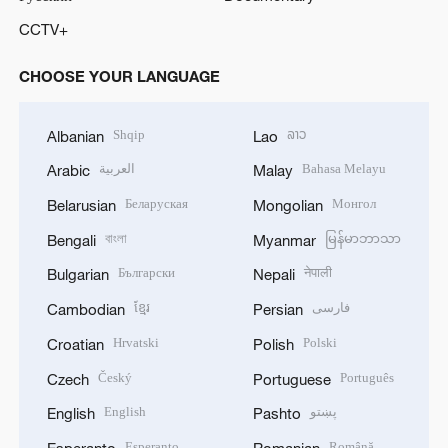
CCTV+
CHOOSE YOUR LANGUAGE
Shqip
ລາວ
Albanian
Lao
العربية
Bahasa Melayu
Arabic
Malay
Беларуская
Монгол
Belarusian
Mongolian
বাংলা
မြန်မာဘာသာ
Bengali
Myanmar
Български
नेपाली
Bulgarian
Nepali
ខ្មែរ
فارسی
Cambodian
Persian
Hrvatski
Polski
Croatian
Polish
Český
Português
Czech
Portuguese
English
پښتو
English
Pashto
Esperanto
Română