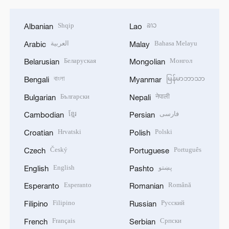
Shqip
ລາວ
Albanian
Lao
العربية
Bahasa Melayu
Arabic
Malay
Беларуская
Монгол
Belarusian
Mongolian
বাংলা
မြန်မာဘာသာ
Bengali
Myanmar
Български
नेपाली
Bulgarian
Nepali
ខ្មែរ
فارسی
Cambodian
Persian
Hrvatski
Polski
Croatian
Polish
Český
Português
Czech
Portuguese
English
پښتو
English
Pashto
Esperanto
Română
Esperanto
Romanian
Filipino
Русский
Filipino
Russian
Français
Српски
French
Serbian