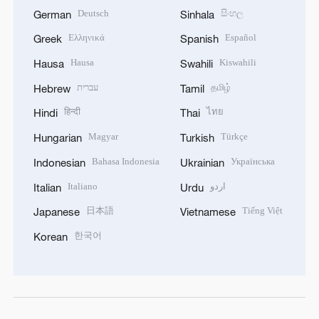
Deutsch
සිංහල
German
Sinhala
Ελληνικά
Español
Greek
Spanish
Hausa
Kiswahili
Hausa
Swahili
עברית
தமிழ்
Hebrew
Tamil
हिन्दी
ไทย
Hindi
Thai
Magyar
Türkçe
Hungarian
Turkish
Bahasa Indonesia
Українська
Indonesian
Ukrainian
Italiano
اردو
Italian
Urdu
日本語
Tiếng Việt
Japanese
Vietnamese
한국어
Korean