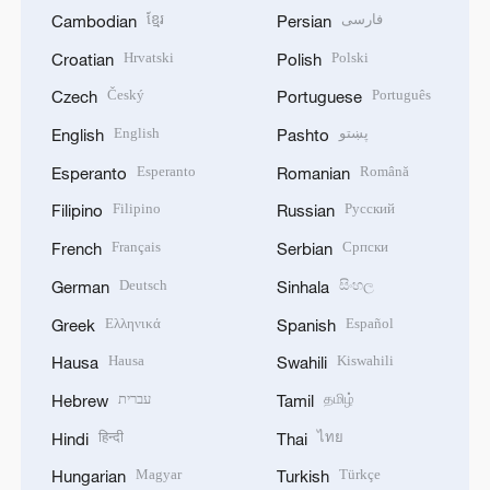
ខ្មែរ
فارسی
Cambodian
Persian
Hrvatski
Polski
Croatian
Polish
Český
Português
Czech
Portuguese
English
پښتو
English
Pashto
Esperanto
Română
Esperanto
Romanian
Filipino
Русский
Filipino
Russian
Français
Српски
French
Serbian
Deutsch
සිංහල
German
Sinhala
Ελληνικά
Español
Greek
Spanish
Hausa
Kiswahili
Hausa
Swahili
עברית
தமிழ்
Hebrew
Tamil
हिन्दी
ไทย
Hindi
Thai
Magyar
Türkçe
Hungarian
Turkish