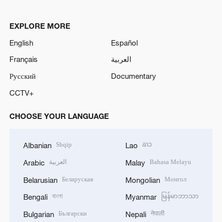
EXPLORE MORE
English
Español
Français
العربية
Русский
Documentary
CCTV+
CHOOSE YOUR LANGUAGE
Shqip
ລາວ
Albanian
Lao
العربية
Bahasa Melayu
Arabic
Malay
Беларуская
Монгол
Belarusian
Mongolian
বাংলা
မြန်မာဘာသာ
Bengali
Myanmar
Български
नेपाली
Bulgarian
Nepali