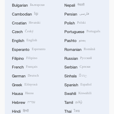
Български
नेपाली
Bulgarian
Nepali
ខ្មែរ
فارسی
Cambodian
Persian
Hrvatski
Polski
Croatian
Polish
Český
Português
Czech
Portuguese
English
پښتو
English
Pashto
Esperanto
Română
Esperanto
Romanian
Filipino
Русский
Filipino
Russian
Français
Српски
French
Serbian
Deutsch
සිංහල
German
Sinhala
Ελληνικά
Español
Greek
Spanish
Hausa
Kiswahili
Hausa
Swahili
עברית
தமிழ்
Hebrew
Tamil
हिन्दी
ไทย
Hindi
Thai