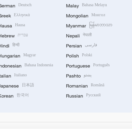
German
Deutsch
Malay
Bahasa Melayu
Greek
Ελληνικά
Mongolian
Монгол
Hausa
Hausa
Myanmar
မြန်မာဘာသာ
Hebrew
עברית
Nepali
नेपाली
Hindi
हिन्दी
Persian
فارسی
Hungarian
Magyar
Polish
Polski
Indonesian
Bahasa Indonesia
Portuguese
Português
Italian
Italiano
Pashto
پښتو
Japanese
日本語
Romanian
Română
Korean
한국어
Russian
Русский