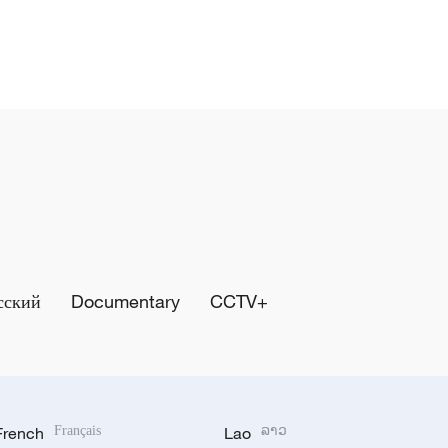
сский
Documentary
CCTV+
French
Français
Lao
ລາວ