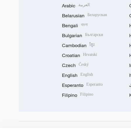
Arabic
العربية
Belarusian
Беларуская
Bengali
বাংলা
Bulgarian
Български
Cambodian
ខ្មែរ
Croatian
Hrvatski
Czech
Český
English
English
Esperanto
Esperanto
Filipino
Filipino