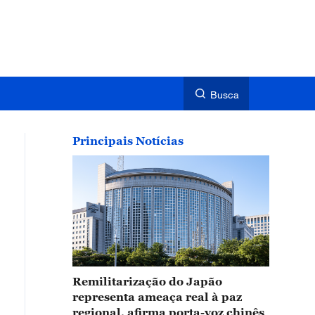
Busca
Principais Notícias
Remilitarização do Japão
representa ameaça real à paz
regional, afirma porta-voz chinês