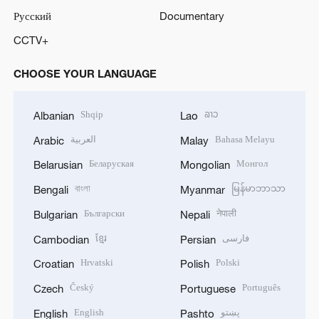
Русский
Documentary
CCTV+
CHOOSE YOUR LANGUAGE
Shqip
ລາວ
Albanian
Lao
العربية
Bahasa Melayu
Arabic
Malay
Беларуская
Монгол
Belarusian
Mongolian
বাংলা
မြန်မာဘာသာ
Bengali
Myanmar
Български
नेपाली
Bulgarian
Nepali
ខ្មែរ
فارسی
Cambodian
Persian
Hrvatski
Polski
Croatian
Polish
Český
Português
Czech
Portuguese
English
پښتو
English
Pashto