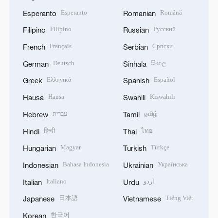
Esperanto
Română
Esperanto
Romanian
Filipino
Русский
Filipino
Russian
Français
Српски
French
Serbian
Deutsch
සිංහල
German
Sinhala
Ελληνικά
Español
Greek
Spanish
Hausa
Kiswahili
Hausa
Swahili
עברית
தமிழ்
Hebrew
Tamil
हिन्दी
ไทย
Hindi
Thai
Magyar
Türkçe
Hungarian
Turkish
Bahasa Indonesia
Українська
Indonesian
Ukrainian
Italiano
اردو
Italian
Urdu
日本語
Tiếng Việt
Japanese
Vietnamese
한국어
Korean