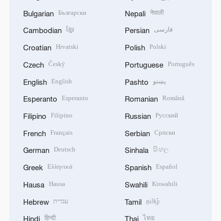
Български
नेपाली
Bulgarian
Nepali
ខ្មែរ
فارسی
Cambodian
Persian
Hrvatski
Polski
Croatian
Polish
Český
Português
Czech
Portuguese
English
پښتو
English
Pashto
Esperanto
Română
Esperanto
Romanian
Filipino
Русский
Filipino
Russian
Français
Српски
French
Serbian
Deutsch
සිංහල
German
Sinhala
Ελληνικά
Español
Greek
Spanish
Hausa
Kiswahili
Hausa
Swahili
עברית
தமிழ்
Hebrew
Tamil
हिन्दी
ไทย
Hindi
Thai