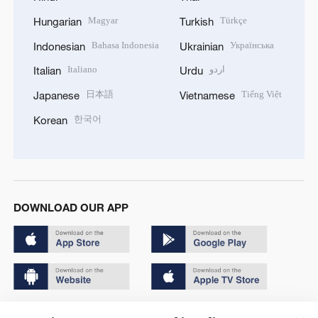
Magyar
Türkçe
Hungarian
Turkish
Bahasa Indonesia
Українська
Indonesian
Ukrainian
Italiano
اردو
Italian
Urdu
日本語
Tiếng Việt
Japanese
Vietnamese
한국어
Korean
DOWNLOAD OUR APP
Copyright © 2024 CGTN.