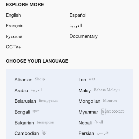
EXPLORE MORE
English
Español
Français
العربية
Русский
Documentary
CCTV+
CHOOSE YOUR LANGUAGE
Shqip
ລາວ
Albanian
Lao
العربية
Bahasa Melayu
Arabic
Malay
Беларуская
Монгол
Belarusian
Mongolian
বাংলা
မြန်မာဘာသာ
Bengali
Myanmar
Български
नेपाली
Bulgarian
Nepali
ខ្មែរ
فارسی
Cambodian
Persian