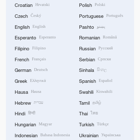
Hrvatski
Polski
Croatian
Polish
Český
Português
Czech
Portuguese
English
پښتو
English
Pashto
Esperanto
Română
Esperanto
Romanian
Filipino
Русский
Filipino
Russian
Français
Српски
French
Serbian
Deutsch
සිංහල
German
Sinhala
Ελληνικά
Español
Greek
Spanish
Hausa
Kiswahili
Hausa
Swahili
עברית
தமிழ்
Hebrew
Tamil
हिन्दी
ไทย
Hindi
Thai
Magyar
Türkçe
Hungarian
Turkish
Bahasa Indonesia
Українська
Indonesian
Ukrainian