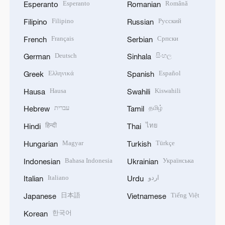
Esperanto
Română
Esperanto
Romanian
Filipino
Русский
Filipino
Russian
Français
Српски
French
Serbian
Deutsch
සිංහල
German
Sinhala
Ελληνικά
Español
Greek
Spanish
Hausa
Kiswahili
Hausa
Swahili
עברית
தமிழ்
Hebrew
Tamil
हिन्दी
ไทย
Hindi
Thai
Magyar
Türkçe
Hungarian
Turkish
Bahasa Indonesia
Українська
Indonesian
Ukrainian
Italiano
اردو
Italian
Urdu
日本語
Tiếng Việt
Japanese
Vietnamese
한국어
Korean