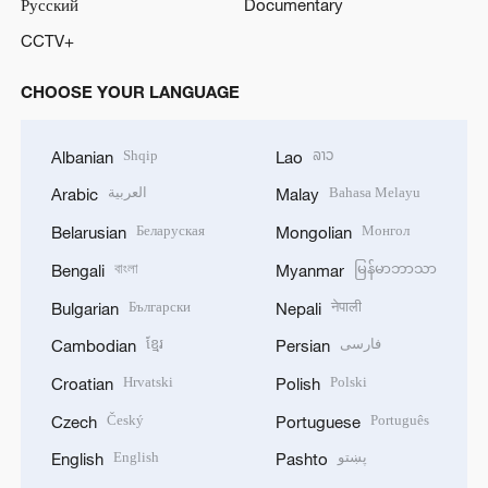
Русский
Documentary
CCTV+
CHOOSE YOUR LANGUAGE
Shqip
ລາວ
Albanian
Lao
العربية
Bahasa Melayu
Arabic
Malay
Беларуская
Монгол
Belarusian
Mongolian
বাংলা
မြန်မာဘာသာ
Bengali
Myanmar
Български
नेपाली
Bulgarian
Nepali
ខ្មែរ
فارسی
Cambodian
Persian
Hrvatski
Polski
Croatian
Polish
Český
Português
Czech
Portuguese
English
پښتو
English
Pashto