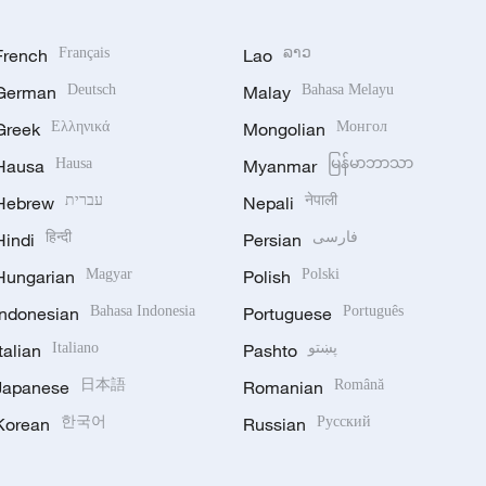
French
Français
Lao
ລາວ
German
Deutsch
Malay
Bahasa Melayu
Greek
Ελληνικά
Mongolian
Монгол
Hausa
Hausa
Myanmar
မြန်မာဘာသာ
Hebrew
עברית
Nepali
नेपाली
Hindi
हिन्दी
Persian
فارسی
Hungarian
Magyar
Polish
Polski
Indonesian
Bahasa Indonesia
Portuguese
Português
Italian
Italiano
Pashto
پښتو
Japanese
日本語
Romanian
Română
Korean
한국어
Russian
Русский