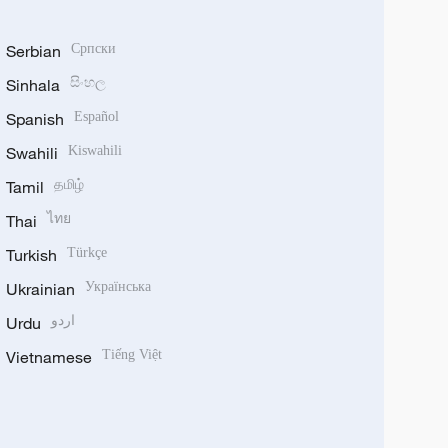
Serbian
Српски
Sinhala
සිංහල
Spanish
Español
Swahili
Kiswahili
Tamil
தமிழ்
Thai
ไทย
Turkish
Türkçe
Ukrainian
Українська
Urdu
اردو
Vietnamese
Tiếng Việt