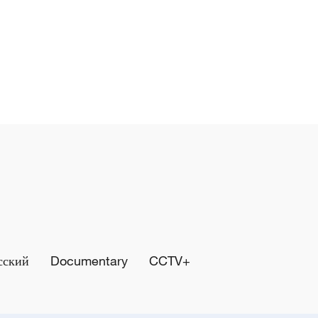
сский
Documentary
CCTV+