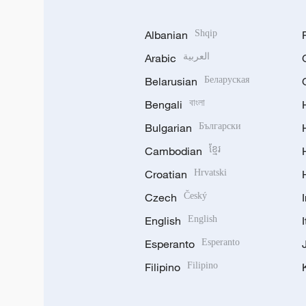
Albanian
Shqip
Arabic
العربية
Belarusian
Беларуская
Bengali
বাংলা
Bulgarian
Български
Cambodian
ខ្មែរ
Croatian
Hrvatski
Czech
Český
English
English
Esperanto
Esperanto
Filipino
Filipino