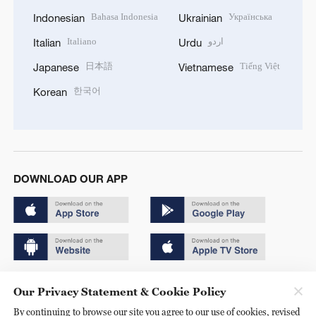
Bahasa Indonesia
Українська
Indonesian
Ukrainian
Italiano
اردو
Italian
Urdu
日本語
Tiếng Việt
Japanese
Vietnamese
한국어
Korean
DOWNLOAD OUR APP
Copyright © 2024 CGTN.
Our Privacy Statement & Cookie Policy
京ICP备20000184号
By continuing to browse our site you agree to our use of cookies, revised