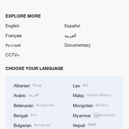
EXPLORE MORE
English
Español
Français
العربية
Русский
Documentary
CCTV+
CHOOSE YOUR LANGUAGE
Shqip
ລາວ
Albanian
Lao
العربية
Bahasa Melayu
Arabic
Malay
Беларуская
Монгол
Belarusian
Mongolian
বাংলা
မြန်မာဘာသာ
Bengali
Myanmar
Български
नेपाली
Bulgarian
Nepali