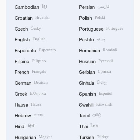
ខ្មែរ
فارسی
Cambodian
Persian
Hrvatski
Polski
Croatian
Polish
Český
Português
Czech
Portuguese
English
پښتو
English
Pashto
Esperanto
Română
Esperanto
Romanian
Filipino
Русский
Filipino
Russian
Français
Српски
French
Serbian
Deutsch
සිංහල
German
Sinhala
Ελληνικά
Español
Greek
Spanish
Hausa
Kiswahili
Hausa
Swahili
עברית
தமிழ்
Hebrew
Tamil
हिन्दी
ไทย
Hindi
Thai
Magyar
Türkçe
Hungarian
Turkish