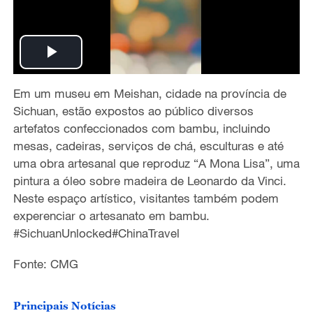
P
Em um museu em Meishan, cidade na província de
l
Sichuan, estão expostos ao público diversos
a
artefatos confeccionados com bambu, incluindo
mesas, cadeiras, serviços de chá, esculturas e até
y
uma obra artesanal que reproduz “A Mona Lisa”, uma
pintura a óleo sobre madeira de Leonardo da Vinci.
V
Neste espaço artístico, visitantes também podem
experenciar o artesanato em bambu.
i
#SichuanUnlocked#ChinaTravel
d
Fonte: CMG
e
Principais Notícias