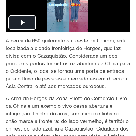
P
A cerca de 650 quilômetros a oeste de Urumqi, está
l
localizada a cidade fronteiriça de Horgos, que faz
a
divisa com o Cazaquistão. Considerada um dos
principais portos terrestres na abertura da China para
y
o Ocidente, o local se tornou uma porta de entrada
para o fluxo de pessoas e mercadorias em direção à
V
Ásia Central e até aos mercados europeus.
i
A Área de Horgos da Zona Piloto de Comércio Livre
da China é um exemplo vivo dessa abertura e
d
integração. Dentro da área, uma simples linha no
chão marca a fronteira: do lado vermelho, é território
e
chinês; do lado azul, já é Cazaquistão. Cidadãos dos