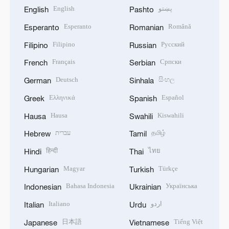
English
پښتو
English
Pashto
Esperanto
Română
Esperanto
Romanian
Filipino
Русский
Filipino
Russian
Français
Српски
French
Serbian
Deutsch
සිංහල
German
Sinhala
Ελληνικά
Español
Greek
Spanish
Hausa
Kiswahili
Hausa
Swahili
עברית
தமிழ்
Hebrew
Tamil
हिन्दी
ไทย
Hindi
Thai
Magyar
Türkçe
Hungarian
Turkish
Bahasa Indonesia
Українська
Indonesian
Ukrainian
Italiano
اردو
Italian
Urdu
日本語
Tiếng Việt
Japanese
Vietnamese