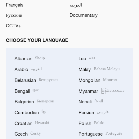
Français
العربية
Русский
Documentary
CCTV+
CHOOSE YOUR LANGUAGE
Shqip
ລາວ
Albanian
Lao
العربية
Bahasa Melayu
Arabic
Malay
Беларуская
Монгол
Belarusian
Mongolian
বাংলা
မြန်မာဘာသာ
Bengali
Myanmar
Български
नेपाली
Bulgarian
Nepali
ខ្មែរ
فارسی
Cambodian
Persian
Hrvatski
Polski
Croatian
Polish
Český
Português
Czech
Portuguese