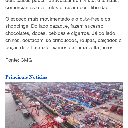
dois países podem atravessar sem visto, e turistas,
o
comerciantes e veículos circulam com liberdade.
O espaço mais movimentado é o duty-free e os
shoppings. Do lado cazaque, fazem sucesso
chocolates, doces, bebidas e cigarros. Já do lado
chinês, destacam-se brinquedos, roupas, calçados e
peças de artesanato. Vamos dar uma volta juntos!
Fonte: CMG
Principais Notícias