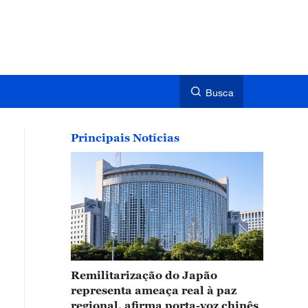
Busca
Principais Notícias
Remilitarização do Japão
representa ameaça real à paz
regional, afirma porta-voz chinês