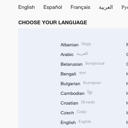
English
Español
Français
العربية
Ру
CHOOSE YOUR LANGUAGE
Albanian
Shqip
Arabic
العربية
Belarusian
Беларуская
Bengali
বাংলা
Bulgarian
Български
Cambodian
ខ្មែរ
Croatian
Hrvatski
Czech
Český
English
English