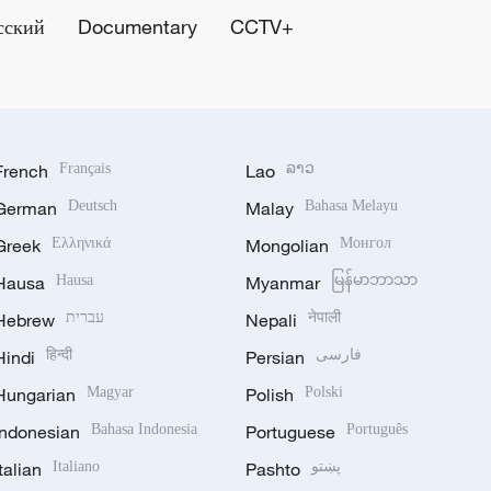
сский
Documentary
CCTV+
French
Français
Lao
ລາວ
German
Deutsch
Malay
Bahasa Melayu
Greek
Ελληνικά
Mongolian
Монгол
Hausa
Hausa
Myanmar
မြန်မာဘာသာ
Hebrew
עברית
Nepali
नेपाली
Hindi
हिन्दी
Persian
فارسی
Hungarian
Magyar
Polish
Polski
Indonesian
Bahasa Indonesia
Portuguese
Português
Italian
Italiano
Pashto
پښتو