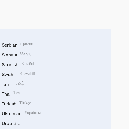
Serbian
Српски
Sinhala
සිංහල
Spanish
Español
Swahili
Kiswahili
Tamil
தமிழ்
Thai
ไทย
Turkish
Türkçe
Ukrainian
Українська
Urdu
اردو