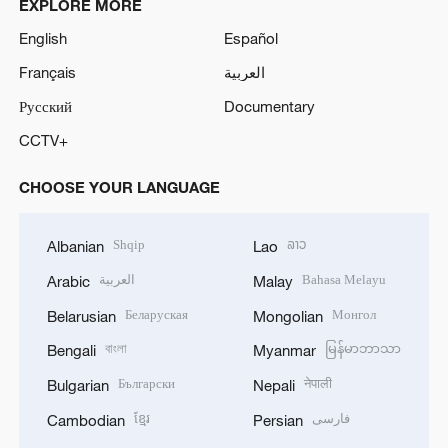
EXPLORE MORE
English
Español
Français
العربية
Русский
Documentary
CCTV+
CHOOSE YOUR LANGUAGE
Shqip
ລາວ
Albanian
Lao
العربية
Bahasa Melayu
Arabic
Malay
Беларуская
Монгол
Belarusian
Mongolian
বাংলা
မြန်မာဘာသာ
Bengali
Myanmar
Български
नेपाली
Bulgarian
Nepali
ខ្មែរ
فارسی
Cambodian
Persian