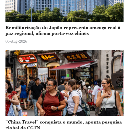
Remilitarização do Japão representa ameaça real à
paz regional, afirma porta-voz chinês
06-Aug-2026
"China Travel" conquista o mundo, aponta pesquisa
global da CGTN