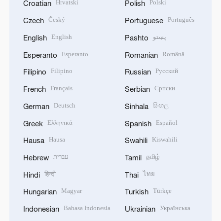
Hrvatski
Polski
Croatian
Polish
Český
Português
Czech
Portuguese
English
پښتو
English
Pashto
Esperanto
Română
Esperanto
Romanian
Filipino
Русский
Filipino
Russian
Français
Српски
French
Serbian
Deutsch
සිංහල
German
Sinhala
Ελληνικά
Español
Greek
Spanish
Hausa
Kiswahili
Hausa
Swahili
עברית
தமிழ்
Hebrew
Tamil
हिन्दी
ไทย
Hindi
Thai
Magyar
Türkçe
Hungarian
Turkish
Bahasa Indonesia
Українська
Indonesian
Ukrainian