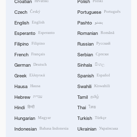
Hrvatski
Polski
Croatian
Polish
Český
Português
Czech
Portuguese
English
پښتو
English
Pashto
Esperanto
Română
Esperanto
Romanian
Filipino
Русский
Filipino
Russian
Français
Српски
French
Serbian
Deutsch
සිංහල
German
Sinhala
Ελληνικά
Español
Greek
Spanish
Hausa
Kiswahili
Hausa
Swahili
עברית
தமிழ்
Hebrew
Tamil
हिन्दी
ไทย
Hindi
Thai
Magyar
Türkçe
Hungarian
Turkish
Bahasa Indonesia
Українська
Indonesian
Ukrainian