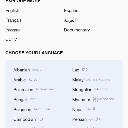
EXPLORE MORE
English
Español
Français
العربية
Русский
Documentary
CCTV+
CHOOSE YOUR LANGUAGE
Shqip
ລາວ
Albanian
Lao
العربية
Bahasa Melayu
Arabic
Malay
Беларуская
Монгол
Belarusian
Mongolian
বাংলা
မြန်မာဘာသာ
Bengali
Myanmar
Български
नेपाली
Bulgarian
Nepali
ខ្មែរ
فارسی
Cambodian
Persian