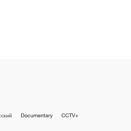
сский
Documentary
CCTV+