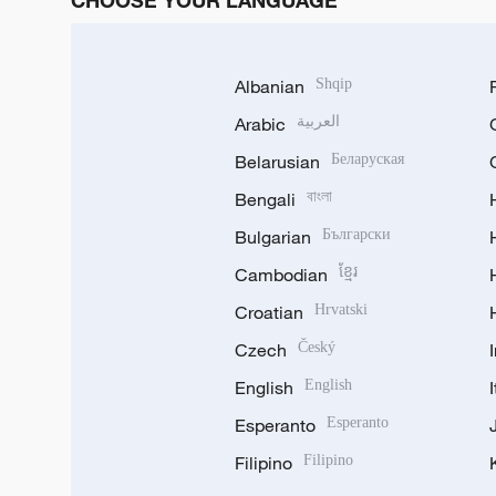
CHOOSE YOUR LANGUAGE
Albanian
Shqip
Arabic
العربية
Belarusian
Беларуская
Bengali
বাংলা
Bulgarian
Български
Cambodian
ខ្មែរ
Croatian
Hrvatski
Czech
Český
English
English
Esperanto
Esperanto
Filipino
Filipino