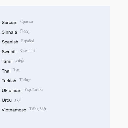
Serbian
Српски
Sinhala
සිංහල
Spanish
Español
Swahili
Kiswahili
Tamil
தமிழ்
Thai
ไทย
Turkish
Türkçe
Ukrainian
Українська
Urdu
اردو
Vietnamese
Tiếng Việt