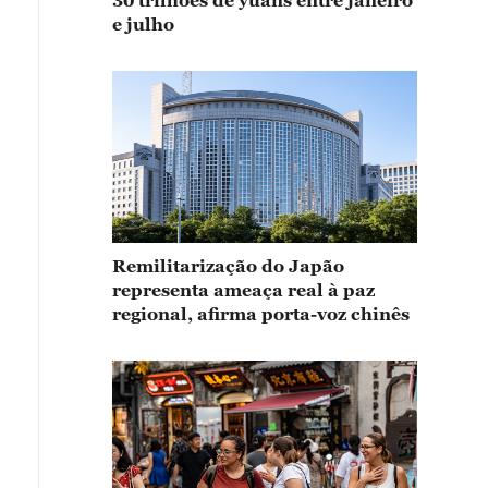
30 trilhões de yuans entre janeiro
e julho
Remilitarização do Japão
representa ameaça real à paz
regional, afirma porta-voz chinês