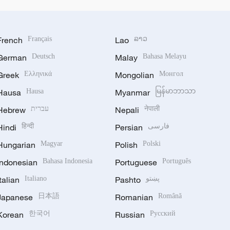
French
Français
Lao
ລາວ
German
Deutsch
Malay
Bahasa Melayu
Greek
Ελληνικά
Mongolian
Монгол
Hausa
Hausa
Myanmar
မြန်မာဘာသာ
Hebrew
עברית
Nepali
नेपाली
Hindi
हिन्दी
Persian
فارسی
Hungarian
Magyar
Polish
Polski
Indonesian
Bahasa Indonesia
Portuguese
Português
Italian
Italiano
Pashto
پښتو
Japanese
日本語
Romanian
Română
Korean
한국어
Russian
Русский