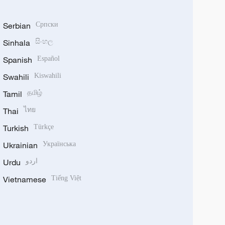
Serbian
Српски
Sinhala
සිංහල
Spanish
Español
Swahili
Kiswahili
Tamil
தமிழ்
Thai
ไทย
Turkish
Türkçe
Ukrainian
Українська
Urdu
اردو
Vietnamese
Tiếng Việt