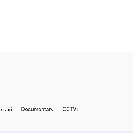
сский
Documentary
CCTV+