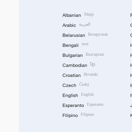
Albanian
Shqip
Arabic
العربية
Belarusian
Беларуская
Bengali
বাংলা
Bulgarian
Български
Cambodian
ខ្មែរ
Croatian
Hrvatski
Czech
Český
English
English
Esperanto
Esperanto
Filipino
Filipino