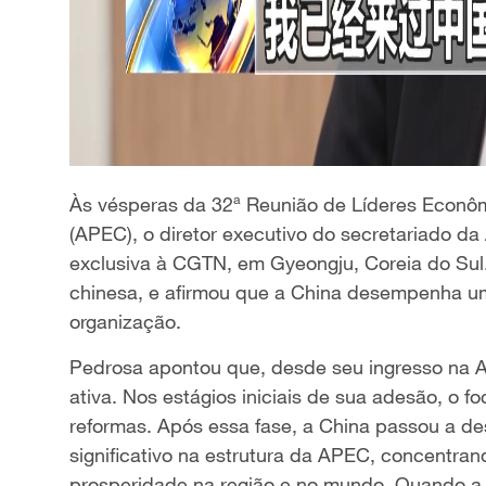
Às vésperas da 32ª Reunião de Líderes Econô
(APEC), o diretor executivo do secretariado 
exclusiva à CGTN, em Gyeongju, Coreia do Sul
chinesa, e afirmou que a China desempenha um
organização.
Pedrosa apontou que, desde seu ingresso na 
ativa. Nos estágios iniciais de sua adesão, o f
reformas. Após essa fase, a China passou a d
significativo na estrutura da APEC, concentra
prosperidade na região e no mundo. Quando a