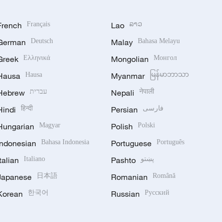
French
Français
Lao
ລາວ
German
Deutsch
Malay
Bahasa Melayu
Greek
Ελληνικά
Mongolian
Монгол
Hausa
Hausa
Myanmar
မြန်မာဘာသာ
Hebrew
עברית
Nepali
नेपाली
Hindi
हिन्दी
Persian
فارسی
Hungarian
Magyar
Polish
Polski
Indonesian
Bahasa Indonesia
Portuguese
Português
Italian
Italiano
Pashto
پښتو
Japanese
日本語
Romanian
Română
Korean
한국어
Russian
Русский