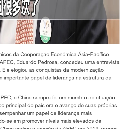
micos da Cooperação Econômica Ásia-Pacífico
da APEC, Eduardo Pedrosa, concedeu uma entrevista
. Ele elogiou as conquistas da modernização
 importante papel de liderança na estrutura da
APEC, a China sempre foi um membro de atuação
oco principal do país era o avanço de suas próprias
esempenhar um papel de liderança mais
ndo-se em promover níveis mais elevados de
 China sediou a reunião da APEC em 2014, propôs