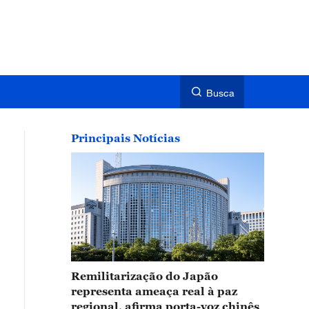
Busca
Principais Notícias
Remilitarização do Japão
representa ameaça real à paz
regional, afirma porta-voz chinês