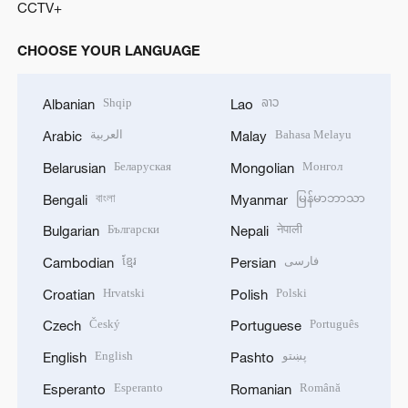
CCTV+
CHOOSE YOUR LANGUAGE
Shqip
ລາວ
Albanian
Lao
العربية
Bahasa Melayu
Arabic
Malay
Беларуская
Монгол
Belarusian
Mongolian
বাংলা
မြန်မာဘာသာ
Bengali
Myanmar
Български
नेपाली
Bulgarian
Nepali
ខ្មែរ
فارسی
Cambodian
Persian
Hrvatski
Polski
Croatian
Polish
Český
Português
Czech
Portuguese
English
پښتو
English
Pashto
Esperanto
Română
Esperanto
Romanian