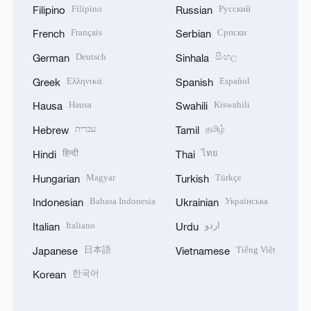
Filipino
Русский
Filipino
Russian
Français
Српски
French
Serbian
Deutsch
සිංහල
German
Sinhala
Ελληνικά
Español
Greek
Spanish
Hausa
Kiswahili
Hausa
Swahili
עברית
தமிழ்
Hebrew
Tamil
हिन्दी
ไทย
Hindi
Thai
Magyar
Türkçe
Hungarian
Turkish
Bahasa Indonesia
Українська
Indonesian
Ukrainian
Italiano
اردو
Italian
Urdu
日本語
Tiếng Việt
Japanese
Vietnamese
한국어
Korean