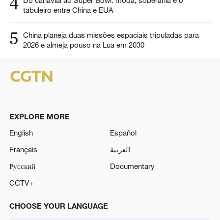
4
Do canavial ao Super Bowl: moda, soberania e o
tabuleiro entre China e EUA
5
China planeja duas missões espaciais tripuladas para
2026 e almeja pouso na Lua em 2030
EXPLORE MORE
English
Español
Français
العربية
Русский
Documentary
CCTV+
CHOOSE YOUR LANGUAGE