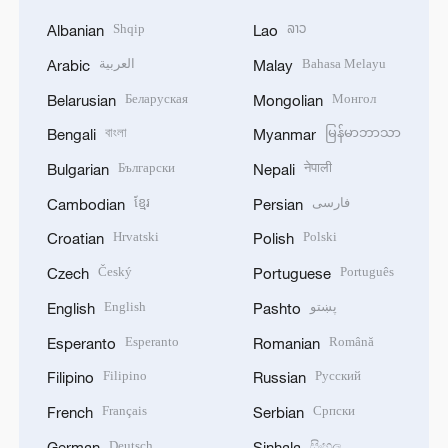
Shqip
ລາວ
Albanian
Lao
العربية
Bahasa Melayu
Arabic
Malay
Беларуская
Монгол
Belarusian
Mongolian
বাংলা
မြန်မာဘာသာ
Bengali
Myanmar
Български
नेपाली
Bulgarian
Nepali
ខ្មែរ
فارسی
Cambodian
Persian
Hrvatski
Polski
Croatian
Polish
Český
Português
Czech
Portuguese
English
پښتو
English
Pashto
Esperanto
Română
Esperanto
Romanian
Filipino
Русский
Filipino
Russian
Français
Српски
French
Serbian
Deutsch
සිංහල
German
Sinhala