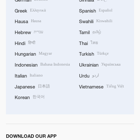
Ελληνικά
Español
Greek
Spanish
Hausa
Kiswahili
Hausa
Swahili
עברית
தமிழ்
Hebrew
Tamil
हिन्दी
ไทย
Hindi
Thai
Magyar
Türkçe
Hungarian
Turkish
Bahasa Indonesia
Українська
Indonesian
Ukrainian
Italiano
اردو
Italian
Urdu
日本語
Tiếng Việt
Japanese
Vietnamese
한국어
Korean
DOWNLOAD OUR APP