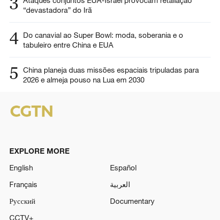
3
“devastadora” do Irã
4
Do canavial ao Super Bowl: moda, soberania e o
tabuleiro entre China e EUA
5
China planeja duas missões espaciais tripuladas para
2026 e almeja pouso na Lua em 2030
EXPLORE MORE
English
Español
Français
العربية
Русский
Documentary
CCTV+