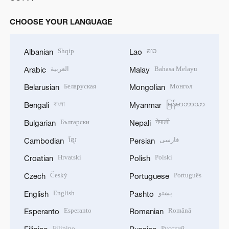
CHOOSE YOUR LANGUAGE
Shqip
ລາວ
Albanian
Lao
العربية
Bahasa Melayu
Arabic
Malay
Беларуская
Монгол
Belarusian
Mongolian
বাংলা
မြန်မာဘာသာ
Bengali
Myanmar
Български
नेपाली
Bulgarian
Nepali
ខ្មែរ
فارسی
Cambodian
Persian
Hrvatski
Polski
Croatian
Polish
Český
Português
Czech
Portuguese
English
پښتو
English
Pashto
Esperanto
Română
Esperanto
Romanian
Filipino
Русский