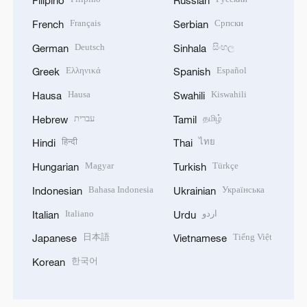
Filipino
Russian
Français
Српски
French
Serbian
Deutsch
සිංහල
German
Sinhala
Ελληνικά
Español
Greek
Spanish
Hausa
Kiswahili
Hausa
Swahili
עברית
தமிழ்
Hebrew
Tamil
हिन्दी
ไทย
Hindi
Thai
Magyar
Türkçe
Hungarian
Turkish
Bahasa Indonesia
Українська
Indonesian
Ukrainian
Italiano
اردو
Italian
Urdu
日本語
Tiếng Việt
Japanese
Vietnamese
한국어
Korean