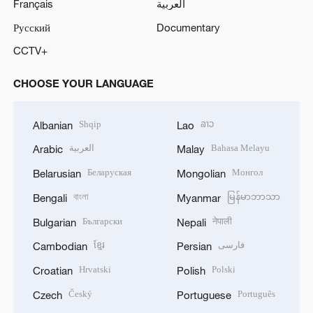
Français
العربية
Русский
Documentary
CCTV+
CHOOSE YOUR LANGUAGE
Shqip
ລາວ
Albanian
Lao
العربية
Bahasa Melayu
Arabic
Malay
Беларуская
Монгол
Belarusian
Mongolian
বাংলা
မြန်မာဘာသာ
Bengali
Myanmar
Български
नेपाली
Bulgarian
Nepali
ខ្មែរ
فارسی
Cambodian
Persian
Hrvatski
Polski
Croatian
Polish
Český
Português
Czech
Portuguese