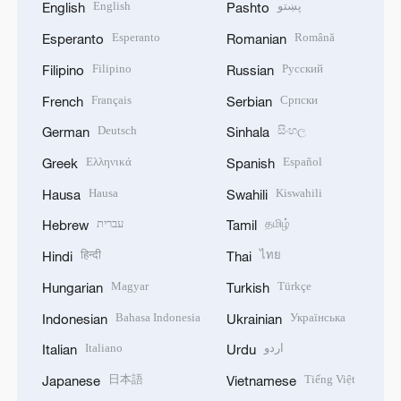
English
پښتو
English
Pashto
Esperanto
Română
Esperanto
Romanian
Filipino
Русский
Filipino
Russian
Français
Српски
French
Serbian
Deutsch
සිංහල
German
Sinhala
Ελληνικά
Español
Greek
Spanish
Hausa
Kiswahili
Hausa
Swahili
עברית
தமிழ்
Hebrew
Tamil
हिन्दी
ไทย
Hindi
Thai
Magyar
Türkçe
Hungarian
Turkish
Bahasa Indonesia
Українська
Indonesian
Ukrainian
Italiano
اردو
Italian
Urdu
日本語
Tiếng Việt
Japanese
Vietnamese