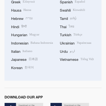
Ελληνικά
Español
Greek
Spanish
Hausa
Kiswahili
Hausa
Swahili
עברית
தமிழ்
Hebrew
Tamil
हिन्दी
ไทย
Hindi
Thai
Magyar
Türkçe
Hungarian
Turkish
Bahasa Indonesia
Українська
Indonesian
Ukrainian
Italiano
اردو
Italian
Urdu
日本語
Tiếng Việt
Japanese
Vietnamese
한국어
Korean
DOWNLOAD OUR APP