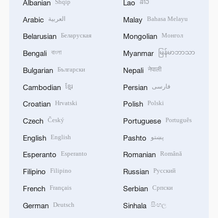
Shqip
ລາວ
Albanian
Lao
العربية
Bahasa Melayu
Arabic
Malay
Беларуская
Монгол
Belarusian
Mongolian
বাংলা
မြန်မာဘာသာ
Bengali
Myanmar
Български
नेपाली
Bulgarian
Nepali
ខ្មែរ
فارسی
Cambodian
Persian
Hrvatski
Polski
Croatian
Polish
Český
Português
Czech
Portuguese
English
پښتو
English
Pashto
Esperanto
Română
Esperanto
Romanian
Filipino
Русский
Filipino
Russian
Français
Српски
French
Serbian
Deutsch
සිංහල
German
Sinhala