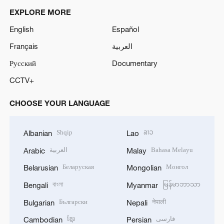
EXPLORE MORE
English
Español
Français
العربية
Русский
Documentary
CCTV+
CHOOSE YOUR LANGUAGE
Shqip
ລາວ
Albanian
Lao
العربية
Bahasa Melayu
Arabic
Malay
Беларуская
Монгол
Belarusian
Mongolian
বাংলা
မြန်မာဘာသာ
Bengali
Myanmar
Български
नेपाली
Bulgarian
Nepali
ខ្មែរ
فارسی
Cambodian
Persian