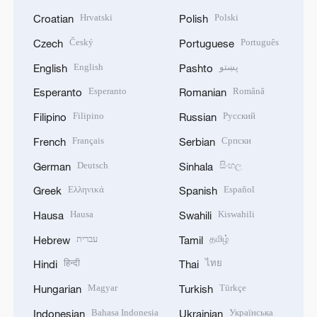
Hrvatski
Polski
Croatian
Polish
Český
Português
Czech
Portuguese
English
پښتو
English
Pashto
Esperanto
Română
Esperanto
Romanian
Filipino
Русский
Filipino
Russian
Français
Српски
French
Serbian
Deutsch
සිංහල
German
Sinhala
Ελληνικά
Español
Greek
Spanish
Hausa
Kiswahili
Hausa
Swahili
עברית
தமிழ்
Hebrew
Tamil
हिन्दी
ไทย
Hindi
Thai
Magyar
Türkçe
Hungarian
Turkish
Bahasa Indonesia
Українська
Indonesian
Ukrainian